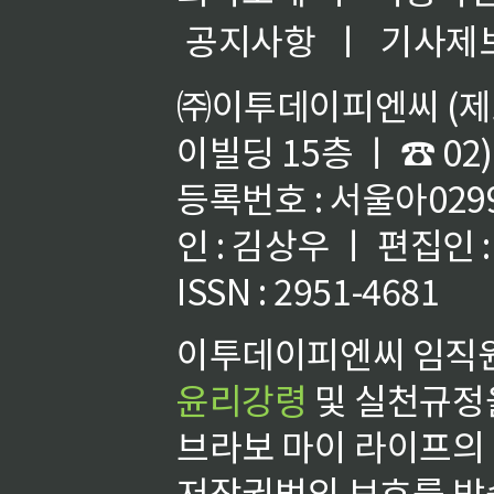
공지사항
ㅣ
기사제
㈜이투데이피엔씨 (제호
이빌딩 15층 ㅣ ☎ 02)
등록번호 : 서울아02992
인 : 김상우 ㅣ 편집인
ISSN : 2951-4681
이투데이피엔씨 임직원
윤리강령
및 실천규정을
브라보 마이 라이프의
저작권법의 보호를 받