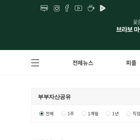
전체뉴스
피플
전체
1주
1개월
1년
직