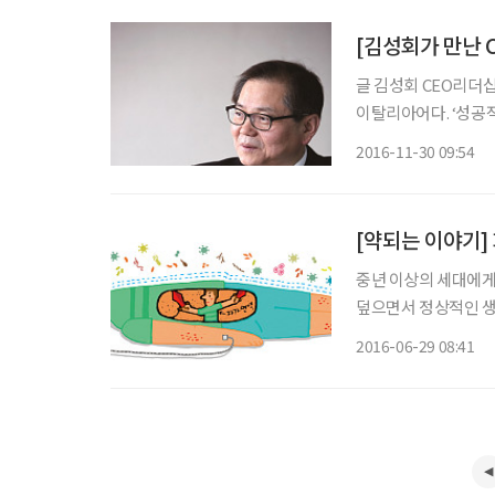
글 김성회 CEO리더십연구소 소장 ‘브라보’는 ‘잘한다’, ‘좋
이탈리아어다. ‘성공적
혜와 조언’을 들어보고
2016-11-30 09:54
그대로 타이어를 새로
[약되는 이야기]
중년 이상의 세대에게 
덮으면서 정상적인 생
려 봐도 만난 적이 없
2016-06-29 08:41
회에 자리를 잡은 것일