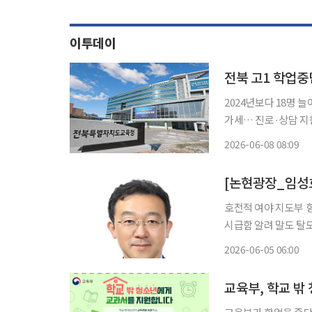
이투데이
전북 고1 학업중
2024년보다 18명 늘
가세… 진로·상담 지원 강화 필요 전북지역 일반고 1학년
것으로 나타나면서 고
2026-06-08 08:09
8일 종로학원에 따르
[논현광장_임성
호전적 여야 지도부 
시급함 알려 말도 탈도 많았던 6·3 지방선거가 여러 사람을 반성하게 하며 끝났다. 우선, 심판
으로서 공정하면서 정
2026-06-05 06:00
에 질타를 피할 수 없
교육부, 학교 밖