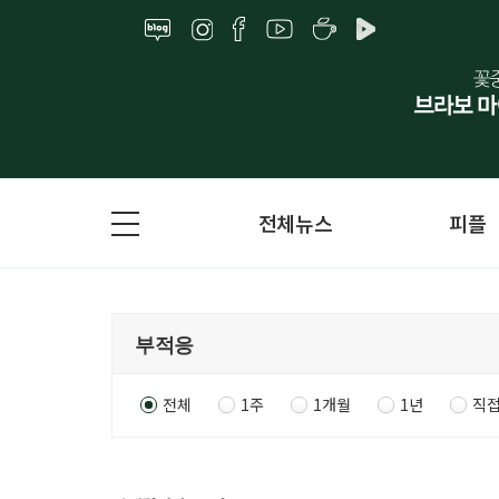
전체뉴스
피플
전체
1주
1개월
1년
직