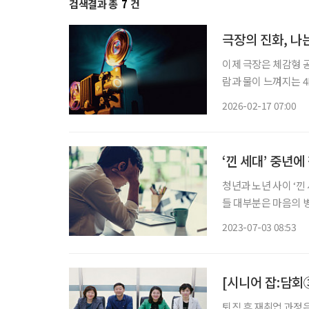
검색결과 총
7
건
극장의 진화, 나
이제 극장은 체감형 공
람과 물이 느껴지는 
하다. 진화할수록 옛 극장이 그리
2026-02-17 07:00
봉한 제임스 캐머런 감
‘낀 세대’ 중년에
청년과 노년 사이 ‘낀
들 대부분은 마음의 
병원 또는 센터 찾기를
2023-07-03 08:53
유할 수
[시니어 잡:담회
퇴직 후 재취업 과정은