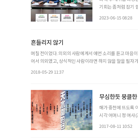
기회는 좀처럼 잡기 
가 잘못된 걸까. 그 
2023-06-15 08:28
업 상황별 전문 컨설
흔들리지 않기
며칠 전이었다. 의외의 사람에게서 애먼 소리를 듣고 마음이
어서 의외였고, 상식적인 사람이라면 하지 않을 말을 필자가
봤다. 사회적인 성공과 부가 곧 인격의 수준을 의미하지는 
2018-05-29 11:37
무심한듯 뭉클한 
해가 중천에 뜨도록 이
시각 어머니 정 여사(
만 보면 게으른 망나
2017-08-11 10:52
HKCEE(홍콩 중등