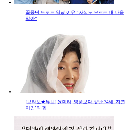
꽃중년 트로트 열광 이유 “자식도 모르는 내 마음
알아”
[브라보★튜브] 윤미라, 명품보다 빛난 74세 ‘자연
미인’의 힘