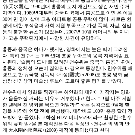
콩 현실을 담아내는 사회적 책무에도 충실하게 복무한다. 천수
위(天水圍)는 1990년대 홍콩의 토지 개간으로 생긴 서민 주거
지역이다. 1980년대부터 중국 대륙에서 홍콩으로 이민 온 이들
30여 만 명이 살며 고층 아파트형 공용 주택이 많다. 새로운 환
경에 대한 부적응과 사회 지원 부족으로 가정 폭력, 자살, 실업
등의 불행한 뉴스가 많았는데, 2007년 10월 어머니와 두 자녀
가 고층 주택단지에서 사망한 사건이 유명하다.
홍콩과 중국은 하나가 됐지만, 영화에서는 높은 벽이 그려진
다. 특히 천수위는 1980년대 홍콩 누아르의 몽콕 지역처럼 묘
사된다. ‘슬픔의 도시’로 알려진 천수위는 중국과 홍콩의 관계,
홍콩의 정체성 모순이 집약된 배경으로 등장한다. 천수위를 배
경으로 한 유국창 감독의 <위성(圍城)>(2008)도 홍콩 영화 금
상장 신인상과 미술상 후보에 오르며 좋은 평가를 받았다.
천수위에서 영화를 찍겠다는 허안화의 제안에 제작자는 영화
가 음울해질 거라는 이유로 거부했다고 한다. “그럼 아주 저렴
한 텔레비전 영화를 찍으면 어떨까?” 하는 생각으로 9월에 촬
영을 시작해 연말 전에 완성했다. 제작비도 100만 홍콩 달러 정
도밖에 안 들었다. 고화질 HDV 비디오카메라로 촬영한 <천수
위의 낮과 밤>을 본 제작진은 다음 작품인 <천수위의 밤과 안
개 天水圍的夜與霧>(2009) 제작에 동의했다고 한다.