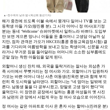
▲<천수위의 낮과 밤>(옥선희 동년기자)
해가 중천에 뜨도록 이불 속에서 뭉개다 일어나 TV를 보는 고
등학생 아들 가오(량진룡 분). 그 시각 어머니 정 여사(포기정
분)는 동네 ‘Wellcome’ 슈퍼마켓에서 일하느라 바쁘다. 도입부
만 보면 게으른 망나니 아들을 둔 홀어머니 고생담 아닐까 싶
지만, 점차 관객은 가오가 HKCEE(홍콩 중등교육검정시험) 결
과를 기다리며 여름방학을 보내고 있는 학생이며, 신문을 사오
라거나 무거운 짐을 들어달라는 어머니의 소소한 심부름에도
군말 않는 착한 아들임을 알게 된다.
외할머니 생신 잔치 때, 외국을 들락거리는 잘사는 외삼촌 가
족 사이에서 쭈뼛거리는 정 여사와 가오. 외할머니가 입원하자
가오는 바쁜 어머니 대신 사촌 여동생(진옥련 분)과 함께 부지
런히 죽 도시락을 날라댄다. 외할머니는 “네 엄마는 일밖에 모
른다. 남동생 둘을 다 공부시켰고, 맏딸로 고생 많이 했다”며
울먹인다. 이 장면은 공장에서 일하는 홍콩 여성들의 옛 사진
과 남편의 관 앞에서 서럽게 우는 정 여사 모습으로 이어진다.
정 여사는 같은 아파트로 이사 온 혼자 사는 할머니(진려운 분)