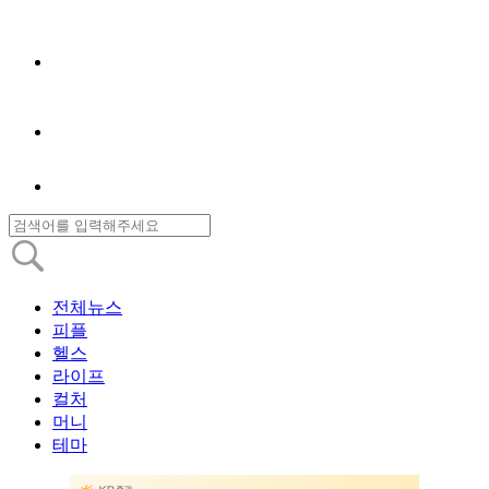
전체뉴스
피플
헬스
라이프
컬처
머니
테마