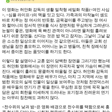
이 영화는 허안화 감독의 생활 밀착형 세밀화 작품(<여인 사십
>, <심플 라이프>)의 맥을 잇고 있다. 가족과의 마작놀이 셈도
바로 치루는 정 여사의 반듯함, 금목걸이를 주고받는 정 여사
와 할머니의 정서적 연대를 식사 장면처럼 무심하게 그려낸다.
눈썰미 좋은, 영화에 푹 빠진 관객이 아니라면 물처럼 흘려보
내기 쉬운 장면들. 산다는 것은 밥 먹고 잠자는, 그날이 그날 같
은 소소한 일상으로 이어지는 것 같으면서도, 아들은 교회 선
생님을 잠깐 흠모하고, 어머니는 늙고 병들며, 친척 장례식장
에서 종이돈 접는 품앗이를 하기도 한다.
이렇다 할 설명이나 교훈 없이 담백한 장면을 그리기만 했는데
도 허안화 영화에서는 이 장면이 차곡차곡 쌓여 가슴이 뻐근해
진다. 세월이 흘러도 뭉클하게 떠올릴 것 같다. 허안화 감독의
작품에는 영화배우 같은 배우가 아닌, 마치 그 지역에 사는 평
범한 외모의 실제 인물이 일상을 보여주는 것처럼 천연덕스러
운 배우들의 연기가 큰 몫을 한다. 무심한 표정 안에 꾹꾹 눌러
담은 삶의 회한을 미세하게 드러내는 포기정과 진려운의 연기
는 아무리 칭찬해도 과하지 않다.
<천수위의 낮과 밤>은 영화 배경으로 천수위를 택함으로써 홍