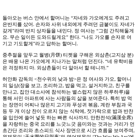
돌아오는 버스 안에서 할머니는 “자네와 가오에게도 주려고
은반지를 샀어. 손자와 사위 내외에게 주려던 금붙이도 자네가
갖게”라며 반지 상자들을 내민다. 정 여사는 “그럼 간직해둘게
요. 무슨 일이든 도와드릴게요” 한다. “나도 가오를 손자로 여
기고 기도할게”라고 답하는 할머니.
중추절을 앞두고 월병(月饼) 티켓을 구해온 외삼촌(고지삼 분)
은 배웅 나온 가오에게 지나가는 말처럼 던진다. “네 유학비용
은 걱정하지 마. 외삼촌들이 다 알아서 할 테니까.”
허안화 감독의 <천수위의 낮과 밤>은 정 여사와 가오, 할머니
의 일상(장을 보고, 조리하고, 밥을 먹고, 설거지하고, 친구를
만나고, 집안 대소사에 참석하는 별스럽지 않은 하루하루)을
통해 서민 아파트에 사는 사람들의 삶을 보여준다. 특히 밥 먹
는 장면이 어찌나 많은지 고기와 푸성귀 볶음, 계란 부침과 국
등 두 개 이상 찬이 오르지 않는 식탁에, 젓가락으로 밥과 반찬
을 입안에 쓸어 넣듯 하는 빠른 식사까지. 만한전석(滿漢全席)
을 자랑하는 중국 요리를 느긋느긋 음미와는 것과는 거리가 먼
초간단 조리와 초스피드 식사 장면으로 시간 흐름을 보여주며,
원제목인 ‘天水圍的日與夜’와 영어제목인 ‘The Way We Are’에