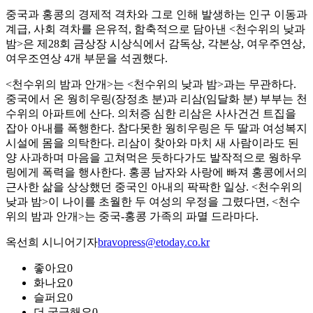
중국과 홍콩의 경제적 격차와 그로 인해 발생하는 인구 이동과
계급, 사회 격차를 은유적, 함축적으로 담아낸 <천수위의 낮과
밤>은 제28회 금상장 시상식에서 감독상, 각본상, 여우주연상,
여우조연상 4개 부문을 석권했다.
<천수위의 밤과 안개>는 <천수위의 낮과 밤>과는 무관하다.
중국에서 온 웡히우링(장정초 분)과 리삼(임달화 분) 부부는 천
수위의 아파트에 산다. 의처증 심한 리삼은 사사건건 트집을
잡아 아내를 폭행한다. 참다못한 웡히우링은 두 딸과 여성복지
시설에 몸을 의탁한다. 리삼이 찾아와 마치 새 사람이라도 된
양 사과하며 마음을 고쳐먹은 듯하다가도 발작적으로 웡하우
링에게 폭력을 행사한다. 홍콩 남자와 사랑에 빠져 홍콩에서의
근사한 삶을 상상했던 중국인 아내의 팍팍한 일상. <천수위의
낮과 밤>이 나이를 초월한 두 여성의 우정을 그렸다면, <천수
위의 밤과 안개>는 중국-홍콩 가족의 파멸 드라마다.
옥선희 시니어기자
bravopress@etoday.co.kr
좋아요
0
화나요
0
슬퍼요
0
더 궁금해요
0