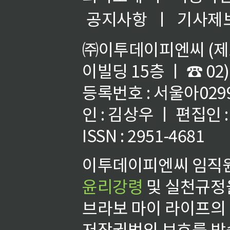
공지사항
ㅣ
기사제
㈜이투데이피엔씨 (제호
이빌딩 15층 ㅣ ☎ 02)
등록번호 : 서울아02992
인 : 김상우 ㅣ 편집인
ISSN : 2951-4681
이투데이피엔씨 임직원
윤리강령
및 실천규정을
브라보 마이 라이프의
저작권법의 보호를 받