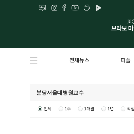
전체뉴스
피플
전체
1주
1개월
1년
직