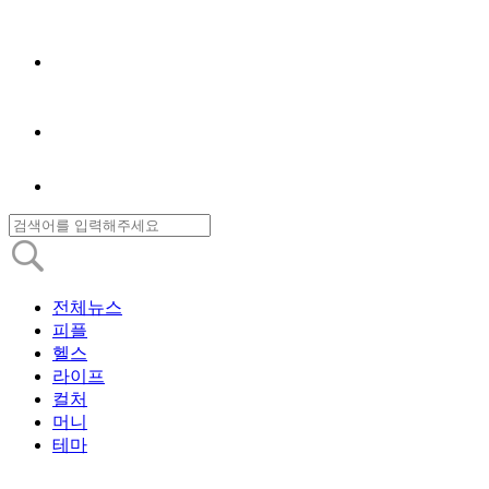
전체뉴스
피플
헬스
라이프
컬처
머니
테마