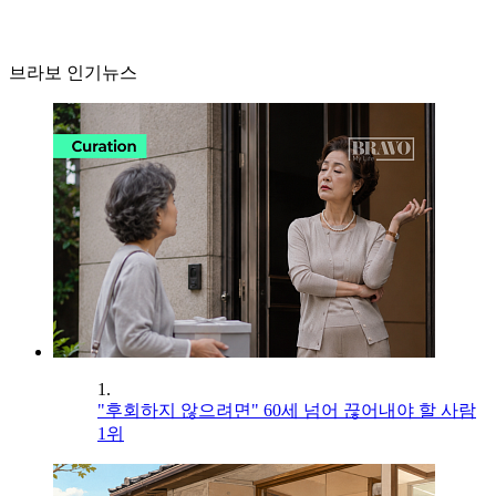
브라보 인기뉴스
1.
"후회하지 않으려면" 60세 넘어 끊어내야 할 사람
1위