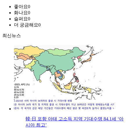
좋아요
0
화나요
0
슬퍼요
0
더 궁금해요
0
최신뉴스
韓·日 포함 아태 고소득 지역 기대수명 84.1세 ‘아
시아 최고’