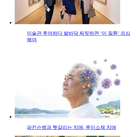
미술관 투어하다 발바닥 찌릿하면 ‘이 질환’ 의심
해야
파킨슨병과 헷갈리는 치매, 루이소체 치매