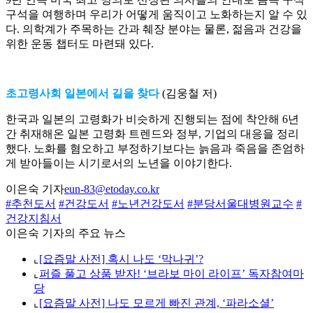
구석을 여행하며 우리가 어떻게 움직이고 노화하는지 알 수 있
다. 의학계가 주목하는 간과 췌장 분야는 물론, 젊음과 건강을
위한 운동 챕터도 마련돼 있다.
초고령사회 일본에서 길을 찾다
(김웅철 저)
한국과 일본의 고령화가 비슷하게 진행되는 점에 착안해 6년
간 취재해온 일본 고령화 트렌드와 정부, 기업의 대응을 정리
했다. 노화를 혐오하고 부정하기보다는 늙음과 죽음을 존엄하
게 받아들이는 시기로서의 노년을 이야기한다.
이은숙 기자
eun-83@etoday.co.kr
#추천도서
#건강도서
#노년건강도서
#분당서울대병원교수
#
건강지침서
이은숙 기자의 주요 뉴스
⌞
[요즘말 사전] 혹시 나도 ‘막나귀’?
⌞
퍼즐 풀고 상품 받자! ‘브라보 마이 라이프’ 독자참여마
당
⌞
[요즘말 사전] 나도 모르게 빠진 관계, ‘파라소셜’