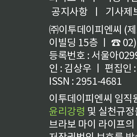
공지사항
ㅣ
기사제
㈜이투데이피엔씨 (제호
이빌딩 15층 ㅣ ☎ 02)
등록번호 : 서울아02992
인 : 김상우 ㅣ 편집인
ISSN : 2951-4681
이투데이피엔씨 임직원
윤리강령
및 실천규정을
브라보 마이 라이프의
저작권법의 보호를 받