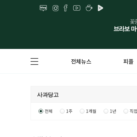
전체뉴스
피플
전체
1주
1개월
1년
직