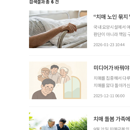
검색결과 총
6
건
“치매 노인 묶지
국내 요양시설에서 여
판단이 아니라 책임 
다. 신체구속을 줄이
2026-01-23 10:44
미디어가 바꿔야 
치매를 집중해서 다루는 언론사에
치매를 앓다 돌아가신
20대에 영 케어러로 시
2025-12-11 06:00
느 순간 기억을 점차 
치매 돌봄 가족에
9월 21일 치매극복의