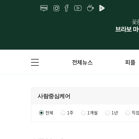
전체뉴스
피플
전체
1주
1개월
1년
직