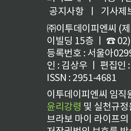
공지사항
ㅣ
기사제
㈜이투데이피엔씨 (제호
이빌딩 15층 ㅣ ☎ 02)
등록번호 : 서울아02992
인 : 김상우 ㅣ 편집인
ISSN : 2951-4681
이투데이피엔씨 임직원
윤리강령
및 실천규정을
브라보 마이 라이프의
저작권법의 보호를 받