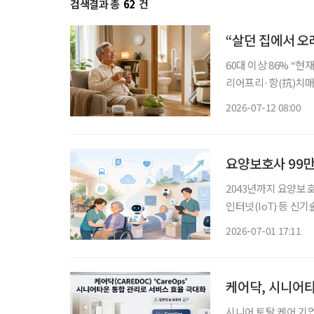
검색결과 총
62
건
“살던 집에서 오래
60대 이상 86% “현
리어프리·항(抗)치매 설계까지 살던 곳에서 안전하고 편안하게
AI 기술이 주목받고 
2026-07-12 08:00
는 집이나 동네에서 
요양보호사 99만
2043년까지 요양보호
인터넷(IoT) 등 신기
연구원의 ‘돌봄인력 
2026-07-01 17:11
일본처럼 장기요양시
케어닥, 시니어타
시니어 토탈 케어 기업