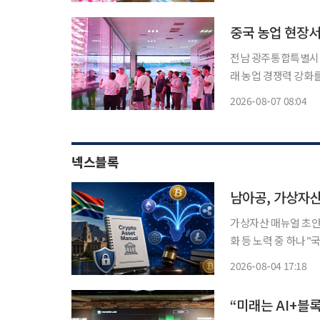
노숙인 자활시설 ‘대한
중국 농업 현장서
전남 광주통합특별시 
래 농업 경쟁력 강화를 위한 정책 발굴에 
일간 중국 정주와 양릉
2026-08-07 08:04
넥스블록
남아공, 가상자산
가상자산 매뉴얼 초안,
화 등 노력 중 하나”
자산, 주요 자산으로 확고히 자리 잡아” 남아프
2026-08-04 17:18
을 내디뎠다. 영국 
“미래는 AI+블