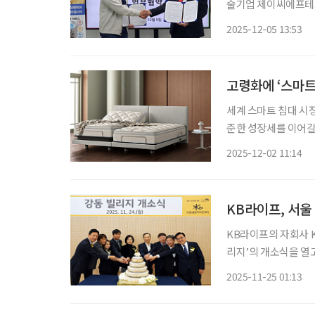
술기업 제이씨에프테크놀러
제이씨에프테크놀러지 
2025-12-05 13:53
니터링 시스템과 응급
릉
고령화에 ‘스마트 
세계 스마트 침대 시장
준한 성장세를 이어갈
제, 신흥국의 낮은 
2025-12-02 11:14
파이드 마켓 리서치는 
KB라이프, 서울
KB라이프의 자회사 
리지’의 개소식을 열고 본격 운
어는 위례, 서초, 은평, 
2025-11-25 01:13
과 근린공원이 인접한