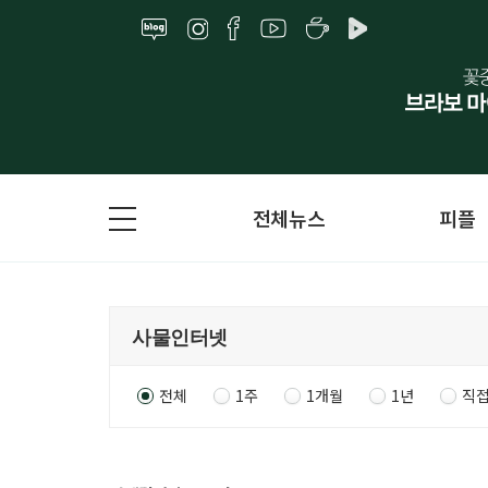
전체뉴스
피플
전체
1주
1개월
1년
직