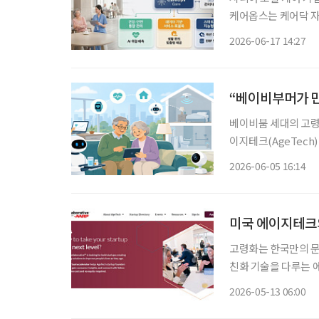
케어옵스는 케어닥 자
입주 계약부터 건강·생
2026-06-17 14:27
기존 ERP·PMS와
“베이비부머가 만
베이비붐 세대의 고령
이지테크(AgeTech) 산업이
발간한 ‘에이지테크 
2026-06-05 16:14
순히 복지 수요 증가
미국 에이지테크의
고령화는 한국만의 문
친화 기술을 다루는 에이지테크
업의 방향을 보여주는
2026-05-13 06:00
타트업을 선정해 지원