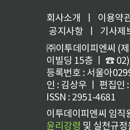
회사소개
ㅣ
이용약
공지사항
ㅣ
기사제
㈜이투데이피엔씨 (제호
이빌딩 15층 ㅣ ☎ 02)
등록번호 : 서울아02992
인 : 김상우 ㅣ 편집인
ISSN : 2951-4681
이투데이피엔씨 임직원
윤리강령
및 실천규정을