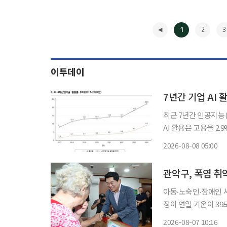
1
2
3
이투데이
7년간 기업 AI
최근 7년간 인공지능(
AI 활용은 고용을 2.9% 늘리는 것으로
은 최근 발간한 동향지 
2026-08-08 05:00
재했다. 직능연은 국가
◀
관악구, 폭염 취
아동‧노숙인‧장애인 시설부터 
장이 연일 기온이 3
기 위해 현장 점검에 나섰다. 7일 서울 관악구에 따르면 전날 박 구청
2026-08-07 10:16