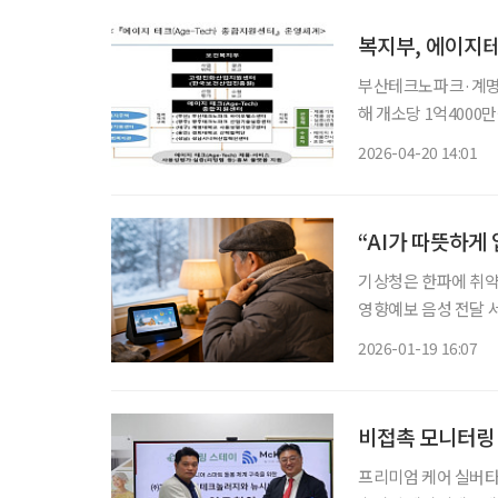
복지부, 에이지
부산테크노파크·계명
해 개소당 1억4000만
대상 첨단기술 산업 육성에 본격적으로 
2026-04-20 14:01
고령자 대상 인공지능
“AI가 따뜻하게
기상청은 한파에 취약한
영향예보 음성 전달 서비스(
복지부가 추진하는 ‘인
2026-01-19 16:07
화면형 AI 스피커 약
비접촉 모니터링 
프리미엄 케어 실버타