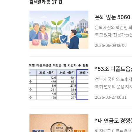
검색결과 총
17
건
은퇴 앞둔 506
은퇴자산의 핵심인 퇴
르고 있다. 전문가들은 가입자의 투자 판단 부담을 줄이고 노후자산의 장기 수익률을 높이기
위한 방안으로 기금형 퇴직연금 
2026-06-09 06:00
구위원이 발표한 ‘기
“53조 디폴트옵
정부가 국민의 노후자
특히 별도의 운용 지
대한 평가를 처음으로 실시한다. 고용노동부는 26일 퇴직
2026-03-27 00:31
“내 연금도 경쟁
퇴직연금 디폴트옵션(