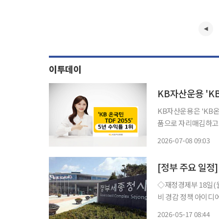
이투데이
KB자산운용 'KB
KB자산운용은 'KB온
품으로 자리매김하고 있다고 8일 밝혔다. 펀드평
온국민적격TDF2055
2026-07-08 09:03
[정부 주요 일정]
◇재정경제부 18일(월) △경제부총리 한국경제 설명회 및 G7 재무장관회의 △2026년 생활
비 경감 정책 아이디어 공모전 개최 △2023년 지역공급
한국경제 설명회 및 G7 재무장관회의 △재경부 2차관
2026-05-17 08:44