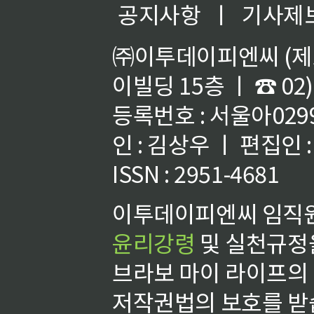
공지사항
ㅣ
기사제
㈜이투데이피엔씨 (제호
이빌딩 15층 ㅣ ☎ 02)
등록번호 : 서울아02992
인 : 김상우 ㅣ 편집인
ISSN : 2951-4681
이투데이피엔씨 임직원
윤리강령
및 실천규정을
브라보 마이 라이프의
저작권법의 보호를 받