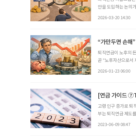
안을 도입하는 논의가
익률 공시 중심이었던 제도가 
2026-03-20 14:30
장연구원 펀드·연금실
“가만두면 손해”
퇴직연금이 노후의 든
곧 "노후자산으로서 
르는 환경에서 퇴직연
2026-01-23 06:00
우려
[연금 가이드 ⑦T
고령 인구 증가로 퇴직
부는 퇴직연금 제도를 
고, 세액 공제 혜택을
2023-06-09 08:47
가 원리금 보장 상품에