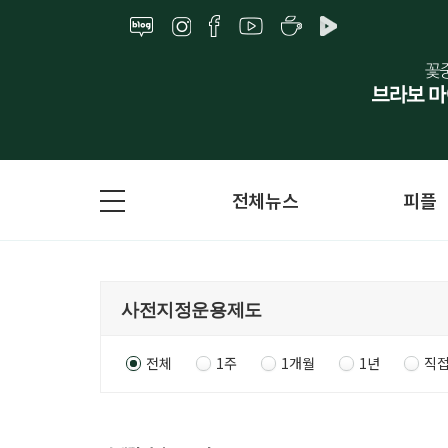
전체뉴스
피플
전체
1주
1개월
1년
직