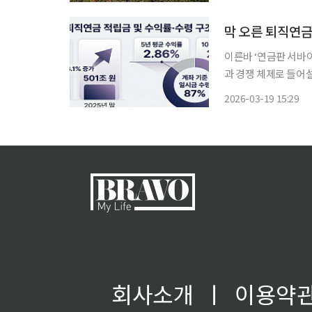
막 오른 퇴직연금
이른바 ‘연금판 서바
과 경쟁 체제로 들어
면으로 바뀔 가능성이
2026-03-19 15:29
회사소개
ㅣ
이용약