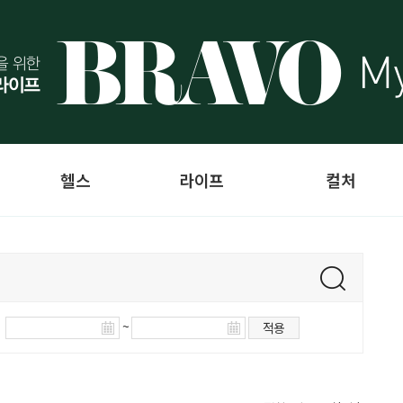
헬스
라이프
컬처
~
적용