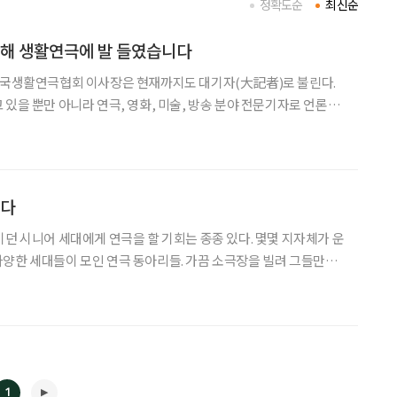
정확도순
최신순
위해 생활연극에 발 들였습니다
 한국생활연극협회 이사장은 현재까지도 대기자(大記者)로 불린다.
 있을 뿐만 아니라 연극, 영화, 미술, 방송 분야 전문기자로 언론계
. “조선일보에서 일하다가 60세되던 해인
2007년에 서울예대 부총장으로 지냈습니다. 그때 공부를
되다
이던 시니어 세대에게 연극을 할 기회는 종종 있다. 몇몇 지자체가 운
양한 세대들이 모인 연극 동아리들. 가끔 소극장을 빌려 그들만의
이상에 잠시 동안만이라도 빠지는 사람들. 이들의 무한한 잠재력을
정을 담아 무대에 서기를 응원하기 위해 (사)한국생활연극협
1