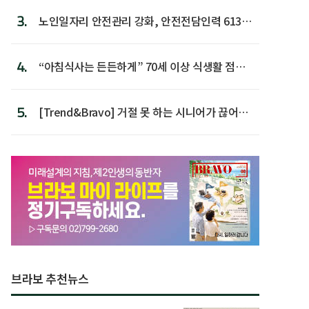
3.
노인일자리 안전관리 강화, 안전전담인력 613명
첫 배치
4.
“아침식사는 든든하게” 70세 이상 식생활 점수
가장 높아
5.
[Trend&Bravo] 거절 못 하는 시니어가 끊어야
할 행동 5
브라보 추천뉴스