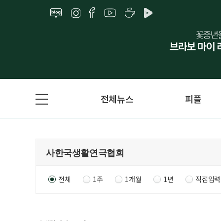
전체뉴스
피플
전체
1주
1개월
1년
직접입력