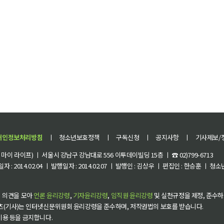
개인정보처리방침
ㅣ
청소년보호정책
ㅣ
구독신청
ㅣ
공지사항
ㅣ
기사제보/
이 라이프) ㅣ 서울시 강남구 강남대로 556 이투데이빌딩 15층 ㅣ ☎ 02)799-6713
 : 2014.02.04 ㅣ 발행일자 : 2014.02.07 ㅣ 발행인 : 김상우 ㅣ 편집인 : 한승훈 ㅣ
 의견을 모아
언론 윤리강령
,
기자윤리강령
,
임직원 윤리강령
및 실천규정을 제정, 준수하
츠(기사)는 인터넷신문위원회 윤리강령을 준수하며, 저작권법의 보호를 받습니다.
 이용 등을 금지합니다.