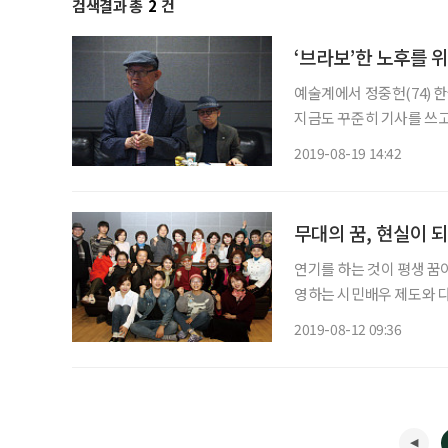
검색결과 총
2
건
‘브라보’한 노후를 
예술계에서 정중헌(74)
지금도 꾸준히 기사를 쓰고
와 문화계에 깊숙이 몸담아온 인물이기 때문이다
2019-08-19 14:42
2006년에 퇴사를 하고, 
무대의 꿈, 현실이 
연기를 하는 것이 평생 꿈
영하는 시민배우 제도와 다
공연을 열어 이루지 못한 
2019-08-12 09:36
일깨우고 더 늦기 전에 열