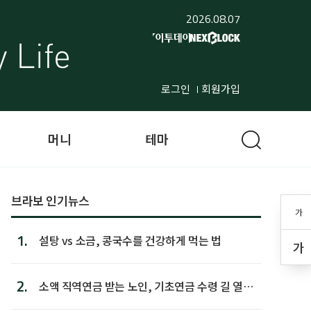
2026.08.07
로그인
회원가입
머니
테마
브라보 인기뉴스
가
1.
설탕 vs 소금, 콩국수를 건강하게 먹는 법
가
2.
소액 직역연금 받는 노인, 기초연금 수령 길 열린
다