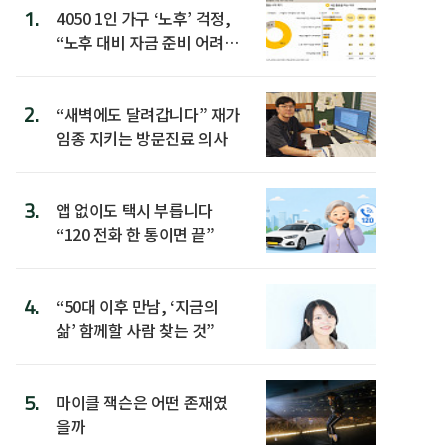
1.
4050 1인 가구 ‘노후’ 걱정,
“노후 대비 자금 준비 어려
워”
2.
“새벽에도 달려갑니다” 재가
임종 지키는 방문진료 의사
3.
앱 없이도 택시 부릅니다
“120 전화 한 통이면 끝”
4.
“50대 이후 만남, ‘지금의
삶’ 함께할 사람 찾는 것”
5.
마이클 잭슨은 어떤 존재였
을까