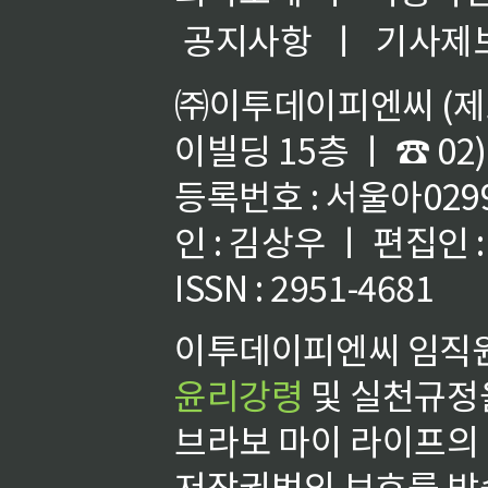
공지사항
ㅣ
기사제
㈜이투데이피엔씨 (제호
이빌딩 15층 ㅣ ☎ 02)
등록번호 : 서울아02992
인 : 김상우 ㅣ 편집인
ISSN : 2951-4681
이투데이피엔씨 임직원
윤리강령
및 실천규정을
브라보 마이 라이프의
저작권법의 보호를 받