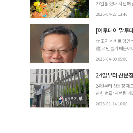
27일 밝혔다. 지난
유족에게 위로의 공간이 될 전망이다. 시는 5월 4일
2026-04-27 13:48
숲) 내에 약 500㎡
[이투데이 말투
☆ 조지 허버트 명언 “논쟁할 때는 조용하라. 맹렬은 잘못을 결점으로 만들고 진실을 무례(無
禮)로 만들기 때문이다.” 영국의 형이상학파 시인이자, 성공회 성직자다. 사제 
서 성직을 수행한 그는 시집
2025-04-03 05:00
40세가 채 안 된 그
24일부터 산분장
24일부터 산분장 제도가 본격적으로 도입
관한 법률’ 시행령 개정안이 의결됐다고 
骨)의 골분(骨粉)을
2025-01-14 10:00
규정하도록 위임했다.