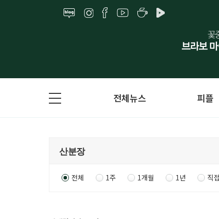
전체뉴스
피플
전체
1주
1개월
1년
직