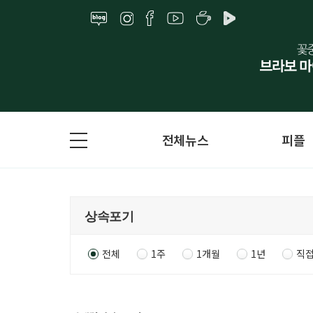
전체뉴스
피플
전체
1주
1개월
1년
직