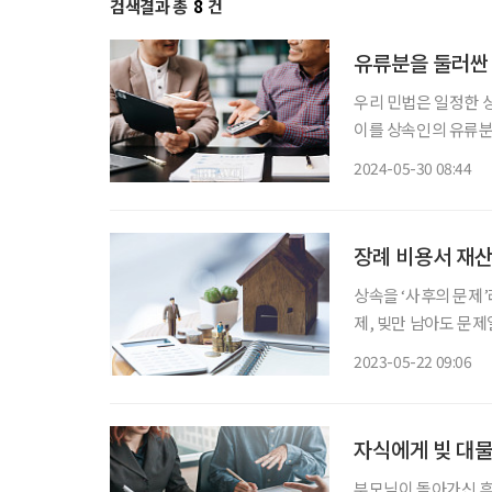
검색결과 총
8
건
유류분을 둘러싼 
우리 민법은 일정한 
이를 상속인의 유류분권
고로 그 전 민법에 의
2024-05-30 08:44
장례 비용서 재산
상속을 ‘사후의 문제’
제, 빚만 남아도 문제
느 날 황망한 일을 겪
2023-05-22 09:06
지 몰라 황당한 일까
자식에게 빚 대
부모님이 돌아가신 후