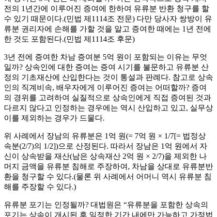
전의 1년간에 이루어진 증여에 한하여 유류분 반환 청구를 할
수 있기 때문이다.(민법 제1114조 전문) 다만 당사자 쌍방이 유
류분 권리자에 손해를 가할 것을 알고 증여한 때에는 1년 전에
한 것도 포함된다.(민법 제1114조 후문)
3년 전에 증여한 차남 증여분 5억 원이 포함되는 이유는 무엇
일까? 상속인에 대한 증여는 증여 시기를 불문하고 유류분 산
정의 기초재산에 산입한다는 것이 통설과 판례다. 참고로 상속
인의 직계비속, 배우자에게 이루어진 증여는 어떠할까? 증여
의 경위를 고려하여 실질적으로 상속인에게 직접 증여된 것과
다르지 않다고 인정하는 경우에는 역시 산입하고 있고, 실무상
이를 제외하는 경우가 드물다.
위 사례에서 장남의 유류분은 1억 원(= 7억 원 × 1/7[= 법정상
속분(2/7)의 1/2])으로 산정된다. 따라서 장남은 1억 원에서 자
신이 상속받을 재산(남은 상속재산 2억 원 × 2/7)을 제외한 나
머지 금액을 유류분 침해로 주장하여, 차남을 상대로 유류분반
환을 청구할 수 있다.(물론 위 사례에서 어머니 역시 유류분 침
해를 주장할 수 있다.)
유류분 포기는 인정될까? 대법원은 “유류분을 포함한 상속의
포기는 상속이 개시된 후 일정한 기간 내에만 가능하고 가정법