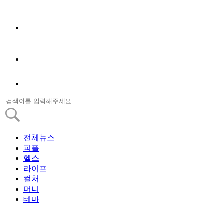
전체뉴스
피플
헬스
라이프
컬처
머니
테마