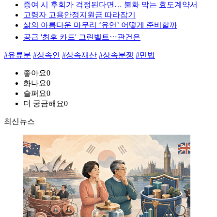
증여 시 후회가 걱정된다면… 불화 막는 효도계약서
고령자 고용안정지원금 따라잡기
삶의 아름다운 마무리 ‘유언’ 어떻게 준비할까
공급 '최후 카드' 그린벨트⋯관건은
#유류분
#상속인
#상속재산
#상속분쟁
#민법
좋아요
0
화나요
0
슬퍼요
0
더 궁금해요
0
최신뉴스