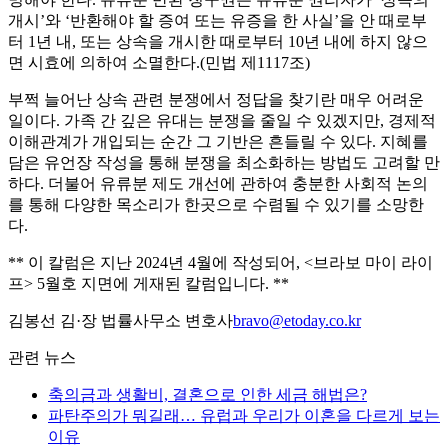
개시’와 ‘반환해야 할 증여 또는 유증을 한 사실’을 안 때로부
터 1년 내, 또는 상속을 개시한 때로부터 10년 내에 하지 않으
면 시효에 의하여 소멸한다.(민법 제1117조)
부쩍 늘어난 상속 관련 분쟁에서 정답을 찾기란 매우 어려운
일이다. 가족 간 깊은 유대는 분쟁을 줄일 수 있겠지만, 경제적
이해관계가 개입되는 순간 그 기반은 흔들릴 수 있다. 지혜를
담은 유언장 작성을 통해 분쟁을 최소화하는 방법도 고려할 만
하다. 더불어 유류분 제도 개선에 관하여 충분한 사회적 논의
를 통해 다양한 목소리가 한곳으로 수렴될 수 있기를 소망한
다.
** 이 칼럼은 지난 2024년 4월에 작성되어, <브라보 마이 라이
프> 5월호 지면에 게재된 칼럼입니다. **
김봉선 김·장 법률사무소 변호사
bravo@etoday.co.kr
관련 뉴스
축의금과 생활비, 결혼으로 인한 세금 해법은?
파탄주의가 뭐길래… 유럽과 우리가 이혼을 다르게 보는
이유