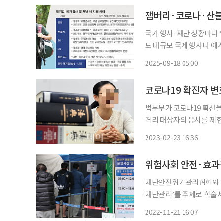
국가 행사·재난 상황마다 
도 대규모 국제 행사나 예기치 못한 재난이 발생할 때마다 가장 먼저 발 빠르게 움직인 것은 기
업들이었다. 풍부한 물적·
2025-09-18 05:00
표 사례를 만들어왔다. 이
코로나19 확진자 
법무부가 코로나19 확산을
격리 대상자의 응시를 제한한 처
시 응시자들이 법무부의 
2023-02-23 16:36
재난안전위기관리협회와 한
재난관리’를 주제로 학술세미나를 열었다. 이번 세미나에
상황을 평가하고 그 시사점
2022-11-21 16:07
한 대응방안을 논의했으며,