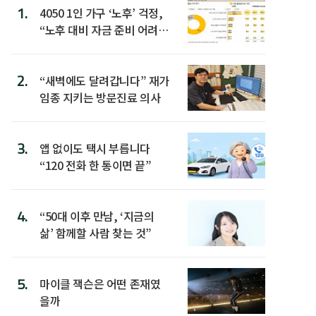
1.
4050 1인 가구 ‘노후’ 걱정,
“노후 대비 자금 준비 어려
워”
2.
“새벽에도 달려갑니다” 재가
임종 지키는 방문진료 의사
3.
앱 없이도 택시 부릅니다
“120 전화 한 통이면 끝”
4.
“50대 이후 만남, ‘지금의
삶’ 함께할 사람 찾는 것”
5.
마이클 잭슨은 어떤 존재였
을까