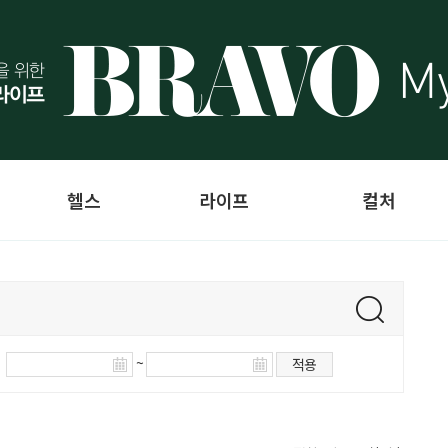
헬스
라이프
컬처
~
적용