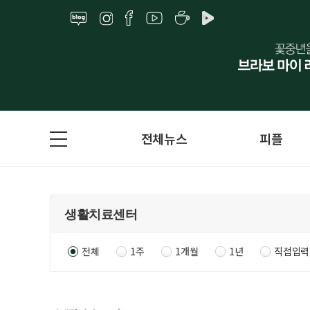
전체뉴스
피플
전체
1주
1개월
1년
직접입력