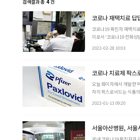
검색결과 총
4
건
코로나 재택치료 답답
코로나19 확진자 재택치료
이로서 ‘코로나19 전화상담 병
19 전화상담 병·의원은 상
2022-02-28 10:03
가 유선으로 이뤄지기 때문
코로나 치료제 팍스
오늘 화이자에서 개발한 먹
자의 팍스로비드는 식품의
27일 긴급사용 승인됐다. 팍스로비드는 1월 13일 목요일에 초도 물량이 국내에 도입(2.1만 명
2022-01-13 09:20
분)되며, 1월 말까지는 
서울아산병원, 서울
국내 코로나19 확진자가