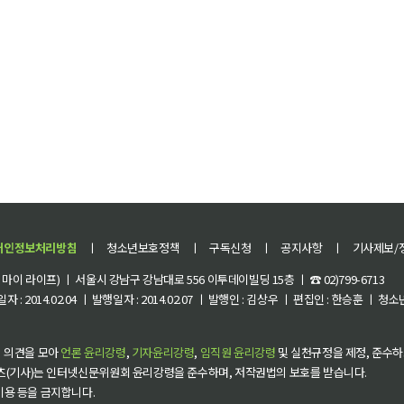
개인정보처리방침
ㅣ
청소년보호정책
ㅣ
구독신청
ㅣ
공지사항
ㅣ
기사제보/
이 라이프) ㅣ 서울시 강남구 강남대로 556 이투데이빌딩 15층 ㅣ ☎ 02)799-6713
 : 2014.02.04 ㅣ 발행일자 : 2014.02.07 ㅣ 발행인 : 김상우 ㅣ 편집인 : 한승훈 ㅣ
 의견을 모아
언론 윤리강령
,
기자윤리강령
,
임직원 윤리강령
및 실천규정을 제정, 준수하
츠(기사)는 인터넷신문위원회 윤리강령을 준수하며, 저작권법의 보호를 받습니다.
 이용 등을 금지합니다.