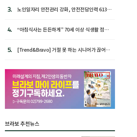
3.
노인일자리 안전관리 강화, 안전전담인력 613명
첫 배치
4.
“아침식사는 든든하게” 70세 이상 식생활 점수
가장 높아
5.
[Trend&Bravo] 거절 못 하는 시니어가 끊어야
할 행동 5
브라보 추천뉴스