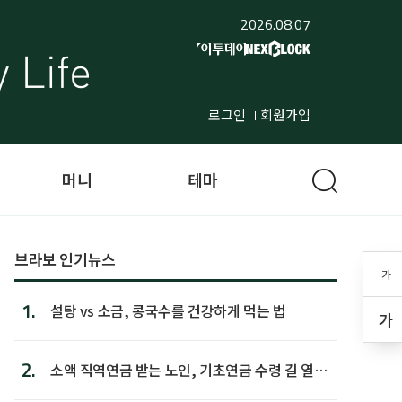
2026.08.07
로그인
회원가입
머니
테마
브라보 인기뉴스
가
1.
설탕 vs 소금, 콩국수를 건강하게 먹는 법
가
2.
소액 직역연금 받는 노인, 기초연금 수령 길 열린
다