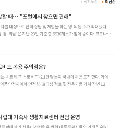
정확도순
최신순
할 때… "포털에서 찾으면 편해"
자를 대상으로 전화 상담 및 처방을 하는 병·의원 수가 확대됐다.
·의원’은 지난 23일 기준 총 6930개소가 참여 중이다. 코로나
담 중심의 보건소와 달리, 상담과 처방을 동시에 받을 수 있다. 진료
에 확진 통보 직후부터 빠르게 진료를 받
로비드 복용 주의점은?
는 치료제(팍스로비드) 2.1만 명분이 국내에 처음 도착한다. 화이
약품안전처에서 안전성·효과성 검토 및 전문가를 거쳐 작년 12월
1만 명분이 추가로 도입되는 등 이후 물량도 순차적으
시립대 기숙사 생활치료센터 전담 운영
 급증함에 따라 서울아산병원은 병원 내 중증환자들의 안전을 위해