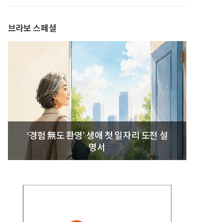
브라보 스페셜
‘경험 無도 환영’ 생애 첫 일자리 도전 설
명서