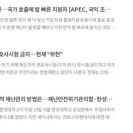
잼버리·코로나·산불…국가 호출에 발 빠른 지원자 [APEC, 국익 조력자 기업]
◀
▶
‘민관 협력’위기 때 더 빛난 기업 자원 활용지원과 동시에 홍보 효과
인적 자원을 갖춘 대기업들이 현장을 뒷받침하며 ‘민관 협력’의 대
는 국가 이미지를 지키고 사회적 신뢰를 높이는 동시에 기
변호사시험 금지…헌재 “위헌”
 막기 위해 확진자의 변호사시험(이하 변시) 응시를 금지하고 자가
분은 위헌이라는 헌법재판소 판단이 나왔다. 헌재는 23일 변
공고 등이 위헌임을 확인해달라며 청구한 헌법소원에서 재판관 전원
일치 의견으로 위헌 확인 결정을 내렸다. 헌재는 법무부의 공고 가운데 코로나19 확진자
위험사회 안전·효과적 재난관리 방법은…재난안전위기관리협·한성대 세미나
성대학교가 이달 19일 서울 한성대학교 상상관에서 ‘위험사회의
서는 코로나19 팬데믹에 대한 대응
을 논의했다. 국제적 긴장 관계 속에 적대적 세력의 복합테러에 대
 코로나19 엔데믹 과정에서의 다중운집 상황 증가에 따른 각종 재