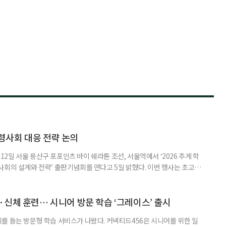
령사회 대응 전략 논의
일 서울 용산구 포포인츠 바이 쉐라톤 조선, 서울역에서 ‘2026 추계 학
사회의 설계와 전략’ 출판기념회를 연다고 5일 밝혔다. 이번 행사는 초고령
대응하기 위한 정책과 산업 전략을 논의하고, 학계와 산업계, 정책 현장의
 학술포럼에서는 김형수 호서대 교수가 ‘시니어비즈니스, 초고령사회를 설
이어 공동저자들이 돌봄과 금융, 헬스케어, 여가, 식품, 디지털 기술 등
신체 훈련… 시니어 방문 학습 ‘그레이스’ 출시
를 돕는 방문형 학습 서비스가 나왔다. 커넥티드456은 시니어를 위한 일