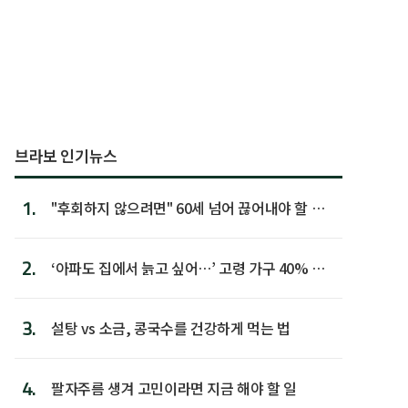
브라보 인기뉴스
1.
"후회하지 않으려면" 60세 넘어 끊어내야 할 사
람 1위
2.
‘아파도 집에서 늙고 싶어…’ 고령 가구 40% 노
후 주택이라 어...
3.
설탕 vs 소금, 콩국수를 건강하게 먹는 법
4.
팔자주름 생겨 고민이라면 지금 해야 할 일