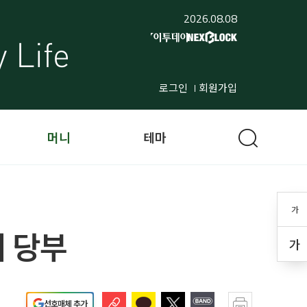
2026.08.08
로그인
회원가입
머니
테마
가
 당부
가
선호매체 추가