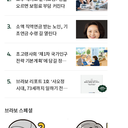
오르면 보험료 부담 커진다
3.
소액 직역연금 받는 노인, 기
초연금 수령 길 열린다
4.
초고령사회 ‘제1차 국가인구
전략 기본계획’에 담길 정책
은
5.
브라보 리포트 1호 ‘사오정
시대, 73세까지 일하기 전략’
발간
브라보 스페셜