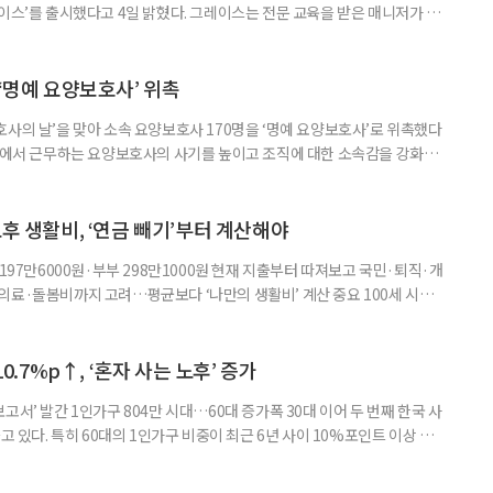
이스’를 출시했다고 4일 밝혔다. 그레이스는 전문 교육을 받은 매니저가 주
 훈련과 신체 활동을 진행하는 서비스다. 정기적인 대화와 정서적 교류를 통
약 복용 여부 등 일상생활 상태도 함께 살핀다. 인지 훈련에는 종이와 펜을
. 문제는 기억력과 주의집중력, 언어능력, 시공간 능력, 계산 능
 ‘명예 요양보호사’ 위촉
사의 날’을 맞아 소속 요양보호사 170명을 ‘명예 요양보호사’로 위촉했다
현장에서 근무하는 요양보호사의 사기를 높이고 조직에 대한 소속감을 강화하
정하고 있다. 돌봄 난도가 높은 어르신을 담당하거나 한 명의 어르신을 오랫
지역본부장의 추천을 받아 선정한다. 올해는 광주와 부산을 비롯한 전국 직영
촉장과 감사 편지를 전달했다. 우수 요양보호사들이 현장에서 쌓은 돌봄
노후 생활비, ‘연금 빼기’부터 계산해야
 197만6000원·부부 298만1000원 현재 지출부터 따져보고 국민·퇴직·개
의료·돌봄비까지 고려…평균보다 ‘나만의 생활비’ 계산 중요 100세 시대
 큰 고민 중 하나는 ‘노후에 한 달에 얼마가 필요할까’다. 막연히 일정한 금
은퇴 후 필요한 생활비와 받을 수 있는 연금을 먼저 계산해 보는 것이 노후
. 조고은 하나금융연구소 하나더넥스트연구센터 수석연구원은 은퇴
10.7%p↑, ‘혼자 사는 노후’ 증가
고서’ 발간 1인가구 804만 시대…60대 증가폭 30대 이어 두 번째 한국 사
고 있다. 특히 60대의 1인가구 비중이 최근 6년 사이 10%포인트 이상 상
, 경제적 안정 등을 1인가구 관점에서 바라봐야 할 필요성이 커지고 있다.
 ‘2026 한국 1인가구 보고서’에 따르면 2024년 기준 한국 1인가구는