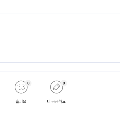
0
0
슬퍼요
더 궁금해요