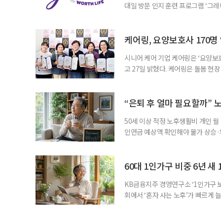
대일 방문 인지 훈련 프로그램 ‘그레
1~2회 이용자의 집을 방문해 인지
해 고령자의 외로움을 덜고, 식사와 
사용하는 자체 개발 워크북이 활용된다
케어링, 요양보호사 170명
시니어 케어 기업 케어링은 ‘요양보호
고 27일 밝혔다. 케어링은 돌봄 
기 위해 매년 명예 요양보호사를 선
동안 돌본 사례 등을 기준으로 각 
점에서 선정된 요양보호사들에게 위
“은퇴 후 얼마 필요할까” 
지식
50세 이상 적정 노후생활비 개인 월
인연금 예상액 확인해야 물가 상승·
를 맞아 은퇴를 앞둔 중장년층의 가장
액을 노후자금으로 마련하는 것보다 
준비의 출발점이라는 조언이 나온다
60대 1인가구 비중 6년 새 
KB금융지주 경영연구소 ‘1인가구 보
회에서 ‘혼자 사는 노후’가 빠르게 늘
승하면서 고령층의 주거와 돌봄, 건강
KB금융지주 경영연구소가 최근 발표한