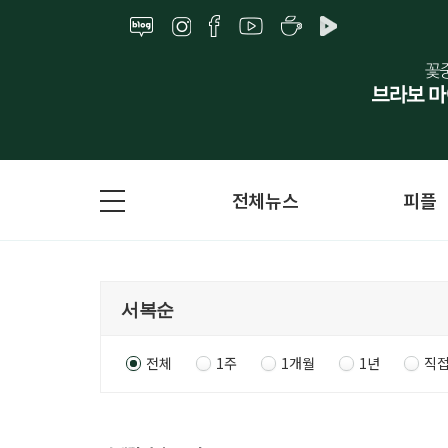
전체뉴스
피플
전체
1주
1개월
1년
직