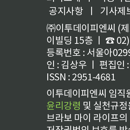
공지사항
ㅣ
기사제
㈜이투데이피엔씨 (제호
이빌딩 15층 ㅣ ☎ 02)
등록번호 : 서울아02992
인 : 김상우 ㅣ 편집인
ISSN : 2951-4681
이투데이피엔씨 임직원
윤리강령
및 실천규정을
브라보 마이 라이프의
저작권법의 보호를 받