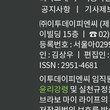
공지사항
ㅣ
기사제
㈜이투데이피엔씨 (제호
이빌딩 15층 ㅣ ☎ 02)
등록번호 : 서울아02992
인 : 김상우 ㅣ 편집인
ISSN : 2951-4681
이투데이피엔씨 임직원
윤리강령
및 실천규정을
브라보 마이 라이프의
저작권법의 보호를 받