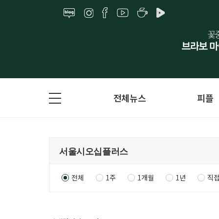
전체뉴스
피플
전체
1주
1개월
1년
직