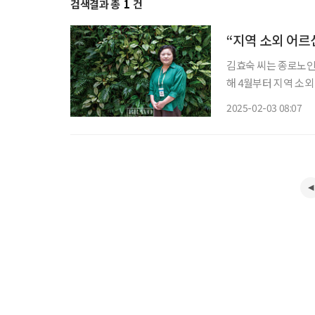
검색결과 총
1
건
“지역 소외 어르
김효숙 씨는 종로노인
해 4월부터 지역 소외 어
세대학교 강남세브란스
2025-02-03 08:07
시 일터로 나섰다. 그