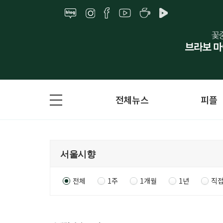
전체뉴스
피플
전체
1주
1개월
1년
직