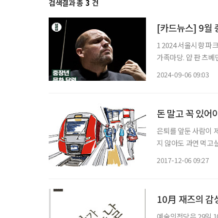
검색결과 총
3
건
[카드뉴스] 9월
1 2024 서울시향 
가족마당. 얍 판 츠베덴이
DDP 2024 가을 
2024-09-06 09:03
장 김환기 화백의 작
돈 말고 꼭 있어
은퇴를 앞둔 사람이 
지 않아도 과연 먹고
마나 있어야 할까 궁금
2017-12-06 09:27
내지 10억이 필요하다
10月 재즈의 감성에
예술의전당은 29일 1