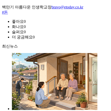
백만기 아름다운 인생학교장
bravo@etoday.co.kr
#돈
좋아요
0
화나요
0
슬퍼요
0
더 궁금해요
0
최신뉴스