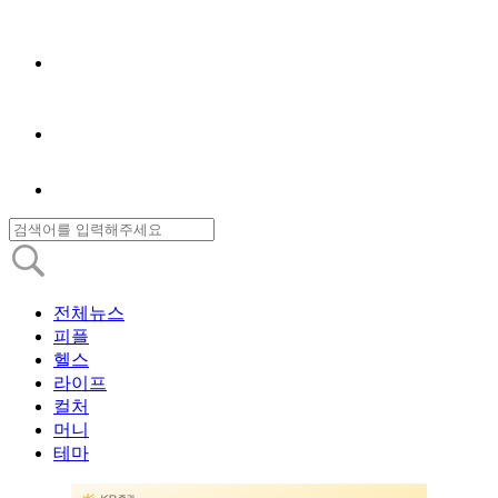
전체뉴스
피플
헬스
라이프
컬처
머니
테마