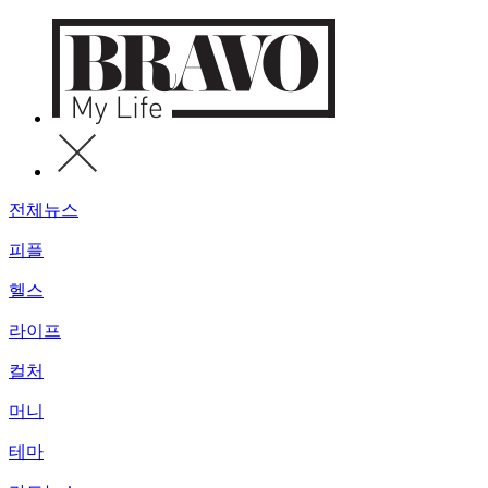
전체뉴스
피플
헬스
라이프
컬처
머니
테마