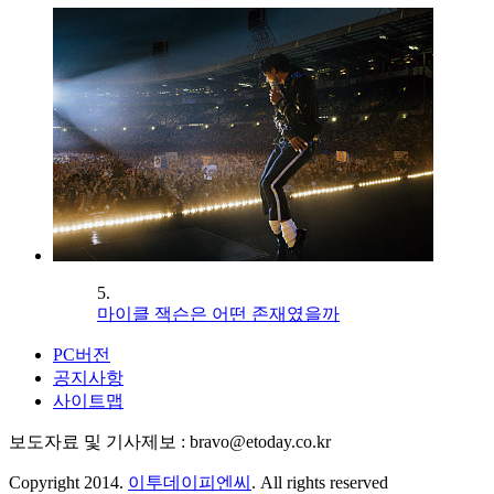
5.
마이클 잭슨은 어떤 존재였을까
PC버전
공지사항
사이트맵
보도자료 및 기사제보 : bravo@etoday.co.kr
Copyright 2014.
이투데이피엔씨
. All rights reserved