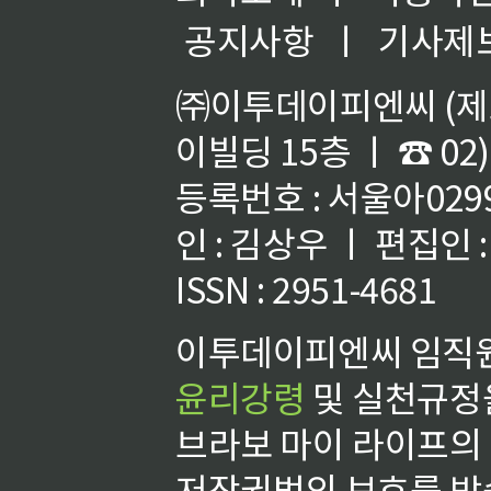
공지사항
ㅣ
기사제
㈜이투데이피엔씨 (제호
이빌딩 15층 ㅣ ☎ 02)
등록번호 : 서울아02992
인 : 김상우 ㅣ 편집인
ISSN : 2951-4681
이투데이피엔씨 임직원
윤리강령
및 실천규정을
브라보 마이 라이프의
저작권법의 보호를 받