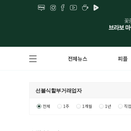
전체뉴스
피플
전체
1주
1개월
1년
직