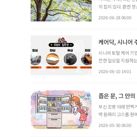
의 집이 있다. 환한 
광은 수려하다. 오로지
2026-06-28 06:00
지없이 해맑은 경관이
케어닥, 시니어 
시니어 토탈 케어 기업
전한 일상을 지원하는 '부모
해'는 실제 어르신 
2026-06-10 14:01
버설(universal)
좁은 문, 그 안의
부신 조명 아래 번쩍
백 원짜리 고스톱 판
이었다. 딸의 혼수용
2026-05-30 06:00
등 어떻게 사용하는지