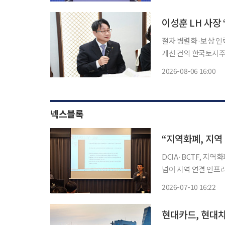
이성훈 LH 사장
절차 병렬화·보상 인
개선 건의 한국토지주택공사(LH)가 주택 공급 속도를 높이기 위해 보상 절차를 대폭 단축한
다. 사업 절차를 병
2026-08-06 16:00
넥스블록
“지역화폐, 지역
DCIA·BCTF, 지
넘어 지역 연결 인프
함께 설계해야” 디지털융합산업협회(DCIA)와 블록체인융합기술포럼(BCTF)이 지역화폐와
2026-07-10 16:22
현대카드, 현대차