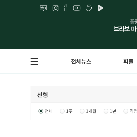
전체뉴스
피플
전체
1주
1개월
1년
직