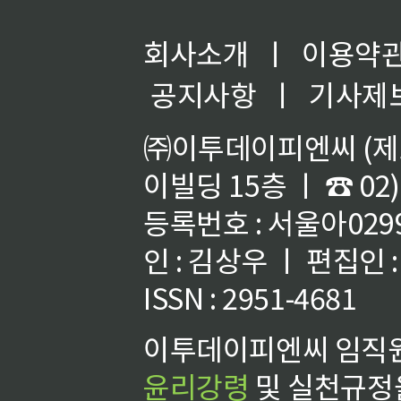
회사소개
ㅣ
이용약
공지사항
ㅣ
기사제
㈜이투데이피엔씨 (제호
이빌딩 15층 ㅣ ☎ 02)
등록번호 : 서울아02992
인 : 김상우 ㅣ 편집인
ISSN : 2951-4681
이투데이피엔씨 임직원
윤리강령
및 실천규정을