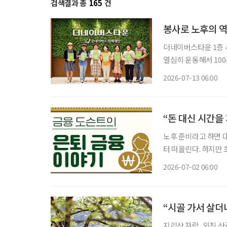
검색결과 총
165
건
봉사로 노후의 
더네이버스타운 1층 세
열심히 운동해서 100
다.” “여름처럼 활짝 웃는 인생 시작입니다, 오늘이.” 누군가에게 선물처럼 건넬 인사이자, 한
2026-07-13 06:00
“돈 대신 시간을
노후 준비라고 하면 
터 떠올린다. 하지만
돌봄을 받을 수 있는 
2026-07-02 06:00
는 나 역시 도움이 필
“시골 가서 살더
지리산 자락, 외진 산골