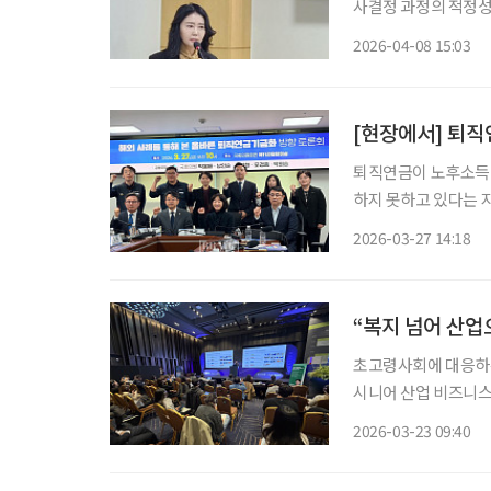
사결정 과정의 적정성 기준으로 책임 판
는 가운데 책임 구조
2026-04-08 15:03
투자 의사결정 과정에
[현장에서] 퇴직
퇴직연금이 노후소득 
하지 못하고 있다는 지
이 장기적으로 노후소
2026-03-27 14:18
되는 모
“복지 넘어 산업
초고령사회에 대응하는
시니어 산업 비즈니스 
션 ‘AI 시대, 시니어
2026-03-23 09:40
랫폼 분야를 아우르는 