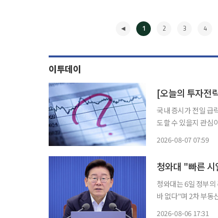
1
2
3
4
이투데이
국내 증시가 전일 급
도할 수 있을지 관심이 쏠린다. 7일 한지영 키움증권 연구원은 "
협 불확실성 재부각과
2026-08-07 07:59
과 전일 급락에 따른
◀
청와대 "빠른 시
청와대는 6일 정부의
바 없다"며 2차 부동산
석대변인은 이날 브리
2026-08-06 17:31