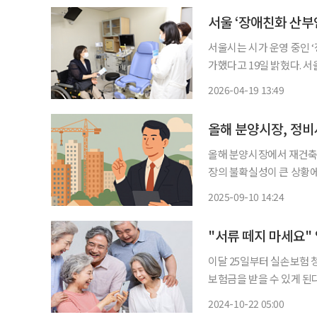
서울 ‘장애친화 산부
서울시는 시가 운영 중인 ‘
가했다고 19일 밝혔다. 서울시에 따르면 장애친화 산부인과 이용자는 도입 첫해인 2023년 55
명, 2024년 159명이었고 지난해에는 289명이다
2026-04-19 13:49
원에서 도입돼 이듬해 3월
올해 분양시장, 정
올해 분양시장에서 재건축·
장의 불확실성이 큰 상황에
름을 기대하는 수요가 몰린 영향으로 풀이된다. 10
2025-09-10 14:24
사업 아파트는 총 21개 단지
이달 25일부터 실손보험 
보험금을 받을 수 있게 된
를 떼는 번거로움에 소액의
2024-10-22 05:00
는 것이다. 간소