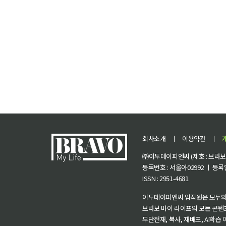
회사소개
ㅣ
이용약관
ㅣ
㈜이투데이피엔씨 (제호 : 브라보 마
등록번호 : 서울아02992 ㅣ 등록일자
ISSN : 2951-4681
이투데이피엔씨 임직원은 모두의
브라보 마이 라이프의 모든 콘텐
무단전재, 복사, 재배포, AI학습