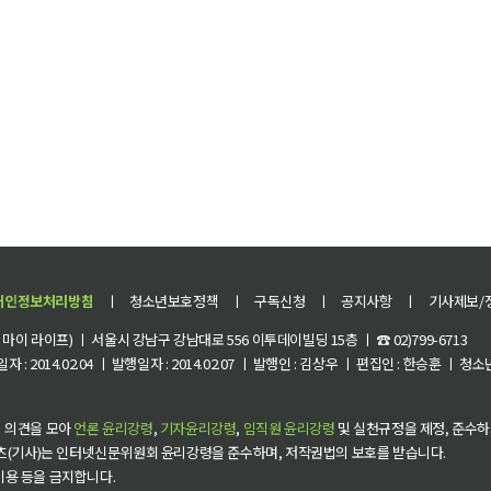
개인정보처리방침
ㅣ
청소년보호정책
ㅣ
구독신청
ㅣ
공지사항
ㅣ
기사제보/
이 라이프) ㅣ 서울시 강남구 강남대로 556 이투데이빌딩 15층 ㅣ ☎ 02)799-6713
 : 2014.02.04 ㅣ 발행일자 : 2014.02.07 ㅣ 발행인 : 김상우 ㅣ 편집인 : 한승훈 ㅣ
 의견을 모아
언론 윤리강령
,
기자윤리강령
,
임직원 윤리강령
및 실천규정을 제정, 준수하
츠(기사)는 인터넷신문위원회 윤리강령을 준수하며, 저작권법의 보호를 받습니다.
 이용 등을 금지합니다.