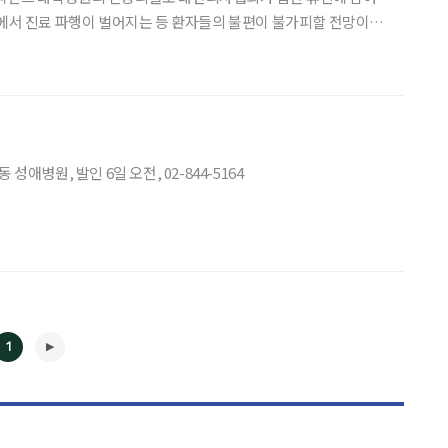
원에서 진료 파행이 벌어지는 등 환자들의 불편이 불가피할 전망이다.
대한전공의협의회 비상대책위원회의 휴진 동참 결의로 10일부터 집
단휴진에 들어가는 의료기관 중 총 57곳이다. 전공의들이 집단 휴진에 참여하는 병원 명단은
애병원, 발인 6일 오전, 02-844-5164
1