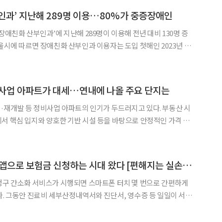
인과’ 지난해 289명 이용…80%가 중증장애인
◀
▶
장애친화 산부인과’에 지난해 289명이 이용해 전년 대비 130명 증
. 장애친화 산부인과는 2023년 5월 서울대병
 이대목동병원, 10월 성애병원까지 총
비사업 아파트가 대세…연내에 나올 주요 단지는
재개발 등 정비사업 아파트의 인기가 두드러지고 있다. 부동산 시
서 핵심 입지와 양호한 기반 시설 등을 바탕으로 안정적인 가격 흐
일 부동산R114에 따르면 올해 분양한 정비
(8월 22일 기준)로 6538가구 모집에 13만110
"서류 떼지 마세요" 앱으로 보험금 신청하는 시대 왔다 [편해지는 실손청구]
청구 간소화 서비스가 시행되면 스마트폰 터치 몇 번으로 간편하게
다. 그동안 진료비 세부산정내역서와 진단서, 영수증 등 일일이 서류
 보험금은 청구하지 않았던 ‘귀차니즘’ 소비자들의 편익이 높아지
화 서비스는 어떻게 이용할 수 있을까. 방법은 간단하다. 보험개발원이