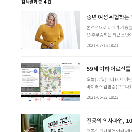
검색결과 총
4
건
중년 여성 위협하는 
본격적으로 더위가 기승을 부리
년 주부 A 씨는 최근 소변
도 같은 증상으로 고생한 경
2021-07-16 18:21
은 날씨가 더워지고 몸이 
59세 이하 어르신를
오늘(27일)부터 60세 
바이러스 감염증(코로나19) 잔여백신
단은 27일 오후 1시부터
2021-05-27 18:23
당분간 시범적으로 운영해 
전공의 의사파업, 1
전공의 의사파업 인턴·레지던트 대학병원의 전공의들도 대한의사협회가 집단 휴진에 참여