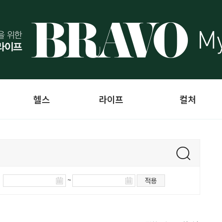
헬스
라이프
컬처
~
적용