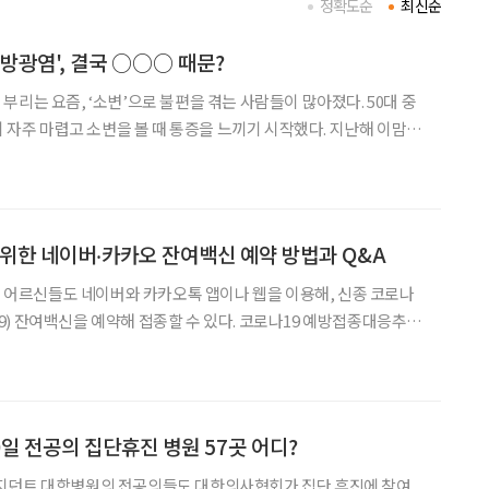
정확도순
최신순
'방광염', 결국 ○○○ 때문?
는 요즘, ‘소변’으로 불편을 겪는 사람들이 많아졌다. 50대 중
이 자주 마렵고 소변을 볼 때 통증을 느끼기 시작했다. 지난해 이맘 때
험이 있다. “아, 또 방광염이구나.” A 씨는 단박에 알아챘다. 방광염
좀 피곤하다 싶으면 어김없이 찾
 위한 네이버‧카카오 잔여백신 예약 방법과 Q&A
미만 어르신들도 네이버와 카카오톡 앱이나 웹을 이용해, 신종 코로나
을 예약해 접종할 수 있다. 코로나19 예방접종대응추진
 네이버와 카카오톡 앱과 웹을 이용해 잔여백신을 예약할 수 있으며,
부족한 점을 보완한 뒤 6월 9일부터 정식으로 운영할
0일 전공의 집단휴진 병원 57곳 어디?