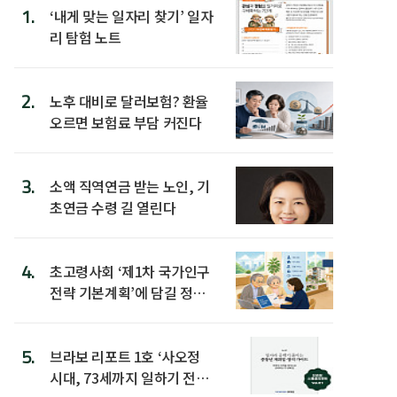
1.
‘내게 맞는 일자리 찾기’ 일자
리 탐험 노트
2.
노후 대비로 달러보험? 환율
오르면 보험료 부담 커진다
3.
소액 직역연금 받는 노인, 기
초연금 수령 길 열린다
4.
초고령사회 ‘제1차 국가인구
전략 기본계획’에 담길 정책
은
5.
브라보 리포트 1호 ‘사오정
시대, 73세까지 일하기 전략’