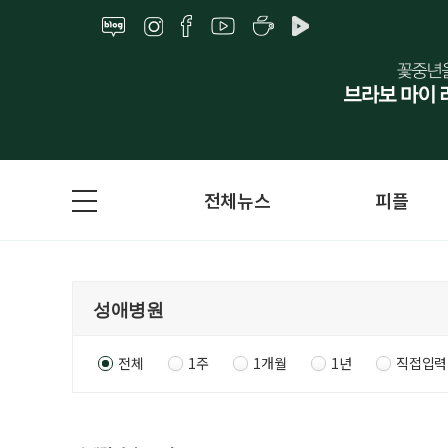
전체뉴스
피플
전체
1주
1개월
1년
직접입력