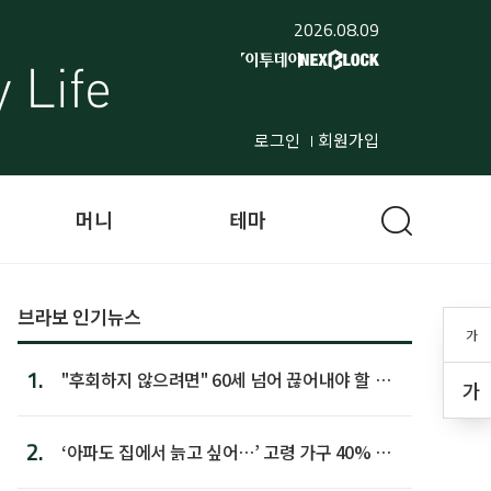
2026.08.09
로그인
회원가입
머니
테마
브라보 인기뉴스
가
1.
"후회하지 않으려면" 60세 넘어 끊어내야 할 사
가
람 1위
2.
‘아파도 집에서 늙고 싶어…’ 고령 가구 40% 노
후 주택이라 어...