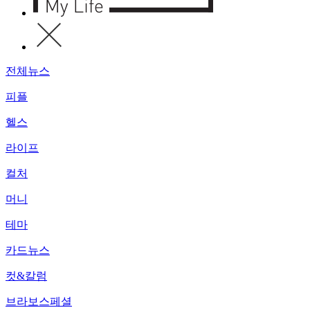
전체뉴스
피플
헬스
라이프
컬처
머니
테마
카드뉴스
컷&칼럼
브라보스페셜