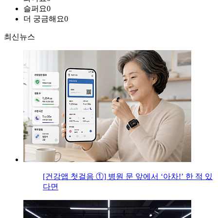
슬퍼요
0
더 궁금해요
0
최신뉴스
[건강앱 첫걸음 ①] 병원 문 앞에서 ‘아차!’ 한 적 있
다면