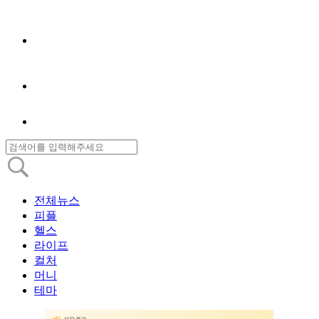
전체뉴스
피플
헬스
라이프
컬처
머니
테마