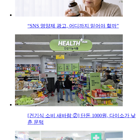
“SNS 영양제 광고, 어디까지 믿어야 할까”
[건기식 소비 새바람 ②] 단돈 1000원, 다이소가 낮
춘 문턱