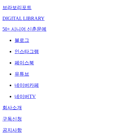
브라보리포트
DIGITAL LIBRARY
50+ 시니어 신춘문예
블로그
인스타그램
페이스북
유튜브
네이버카페
네이버TV
회사소개
구독신청
공지사항