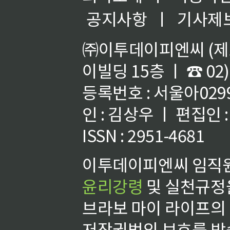
공지사항
ㅣ
기사제
㈜이투데이피엔씨 (제호
이빌딩 15층 ㅣ ☎ 02)
등록번호 : 서울아02992
인 : 김상우 ㅣ 편집인
ISSN : 2951-4681
이투데이피엔씨 임직원
윤리강령
및 실천규정을
브라보 마이 라이프의
저작권법의 보호를 받