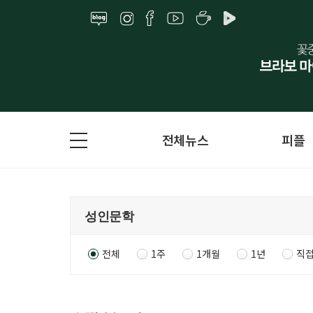
전체뉴스
피플
전체
1주
1개월
1년
직