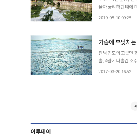
을까 궁리하던 때에 
상했던 광한루원이 예
2019-05-10 09:25
발견했다. 이 산책로
가슴에 부딪치는
전남 진도의 고군면 회
흘, 4월에 나흘간 조
로 갈라지며 한 시간 
2017-03-20 16:52
는 바닷길을 걸으며 갯
이투데이