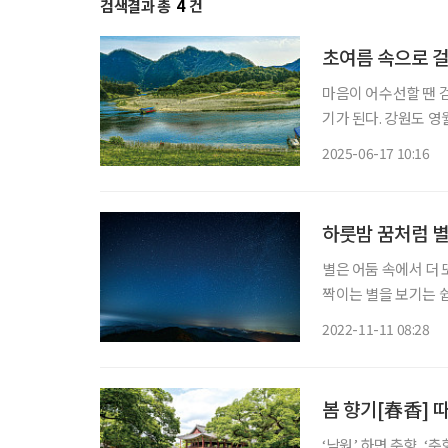
검색결과 총
4
건
초여름 속으로 
마음이 어수선할 땐 
기가 된다. 강원도 영월에 다녀왔다. 청량한 공기 속으로
한 계단을 숨차게 걸
2025-06-17 10:16
었던 섶다리를 건넜다
하룻밤 꿈처럼 별
별은 어둠 속에서 더
짝이는 별을 보기는 쉽
세상이란 말, 따지고
2022-11-11 08:28
봄 향기[春香] 
‘남원’ 하면 춘향, 