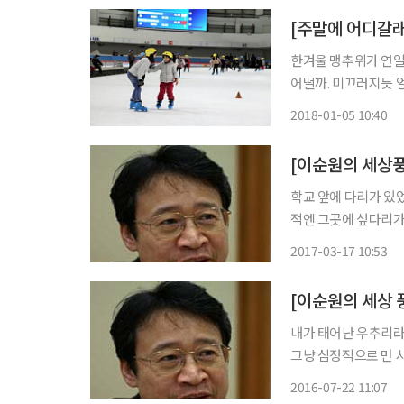
한겨울 맹추위가 연일
어떨까. 미끄러지듯 
어느새 움츠렸던 몸이
2018-01-05 10:40
[이순원의 세상풍
학교 앞에 다리가 있
적엔 그곳에 섶다리가
덮은 다리였다. “이런 날, 다리가 떠내려가지.” 비가 오는 날 동네 아이들의 은밀한 소망이었
2017-03-17 10:53
다. 그래야 며칠 학교
[이순원의 세상 
내가 태어난 우추리라는
그냥 심정적으로 먼 
우추리 아이들 별명이
2016-07-22 11:07