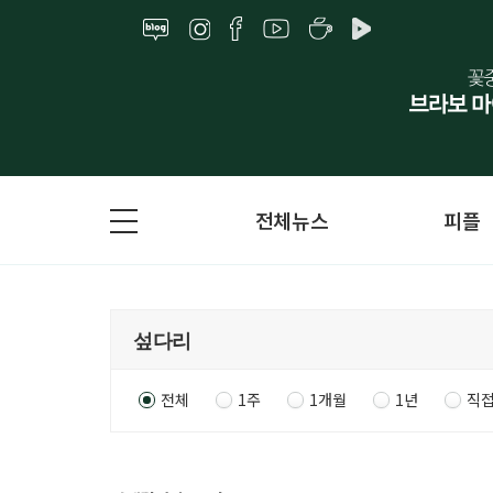
전체뉴스
피플
전체
1주
1개월
1년
직