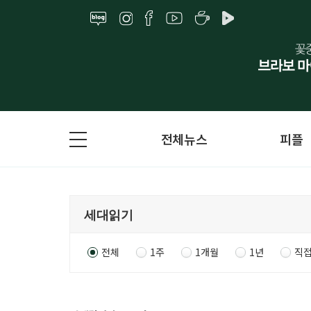
전체뉴스
피플
전체
1주
1개월
1년
직