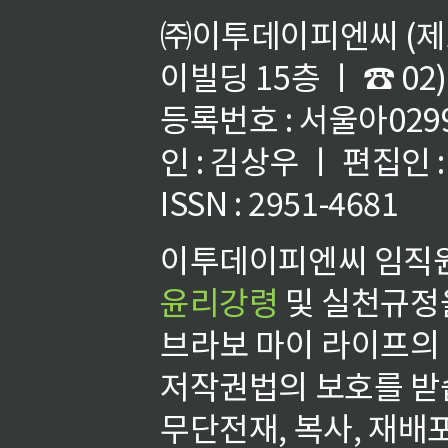
㈜이투데이피엔씨 (제호
이빌딩 15층 ㅣ ☎ 02)
등록번호 : 서울아02992
인 : 김상우 ㅣ 편집인
ISSN : 2951-4681
이투데이피엔씨 임직원
윤리강령
및 실천규정을
브라보 마이 라이프의
저작권법의 보호를 받
무단전재, 복사, 재배포