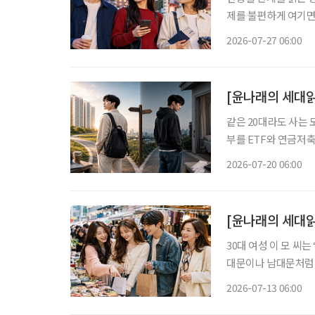
제를 불편하게 여기면
음식과 왕홍체험을 소
2026-07-27 06:00
지 않는다. 여행지, 
[윤나래의 세대읽
같은 20대라도 사는 
부를 ETF와 연금저축
쪽은 월세와 생활비를 
2026-07-20 06:00
이 없다. SNS에서
[윤나래의 세대읽
30대 여성 이 모 씨
대문이나 남대문처럼 
인 쇼핑을 주로 이용했
2026-07-13 06:00
친구들과도 ‘시장 한