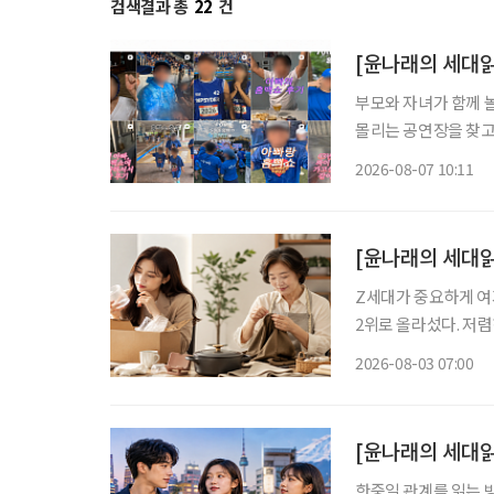
검색결과 총
22
건
부모와 자녀가 함께 
몰리는 공연장을 찾고
을 돌린다. 세대의 취향이 완전히 같아진 것은 아니지만 무엇이 젊은 취향이고 무엇이 나이 든
2026-08-07 10:11
사람의 취향인지 가르
[윤나래의 세대읽
Z세대가 중요하게 여기
2위로 올라섰다. 저
싸게 샀다가 품질에 
2026-08-03 07:00
으로 계산하기 시작했다
[윤나래의 세대읽
한중일 관계를 읽는 방