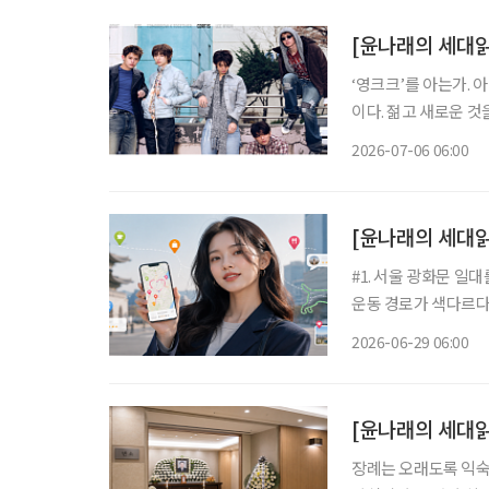
[윤나래의 세대읽기
‘영크크’를 아는가. 
이다. 젊고 새로운 
를 가르는 말로 퍼졌다
2026-07-06 06:00
[윤나래의 세대읽
#1. 서울 광화문 일
운동 경로가 색다르다.
아지 한 마리를 완성
2026-06-29 06:00
를 설정한다
[윤나래의 세대읽
장례는 오래도록 익숙