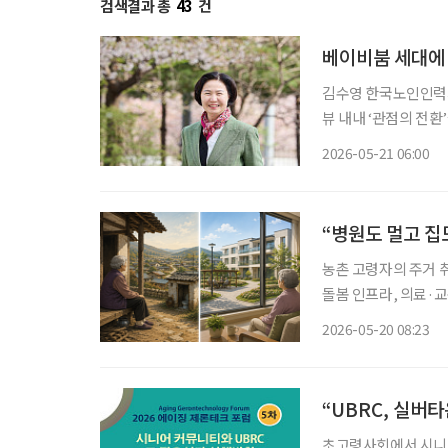
검색결과 총
43
건
베이비붐 세대에
김수영 한국노인인력개발원장 올해 2월 취임한 김수영 제8대
뷰 내내 ‘관점의 전환
서 벗어나야 한다는 
2026-05-21 06:00
이 아니라, 사회를 
“병원도 멀고 집
농촌 고령자의 주거 
돌봄 인프라, 의료·
지적이 나왔다. 전문
2026-05-20 08:23
요
“UBRC, 실버
초고령사회에서 시니어 