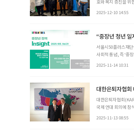
호와 복지 증진을 위
과 노인 인권 보장을
2025-12-10 14:55
“중장년 청년 일
서울시50플러스재단이 
사회적 통념, 즉 ‘중
족한 주장임을 분명히
2025-11-14 10:31
상하면서 청년층 사이에
대한은퇴자협회 대
대한은퇴자협회(KAR
국제 연대 회의에 참
국제노령연맹(IFA)
2025-11-13 08:55