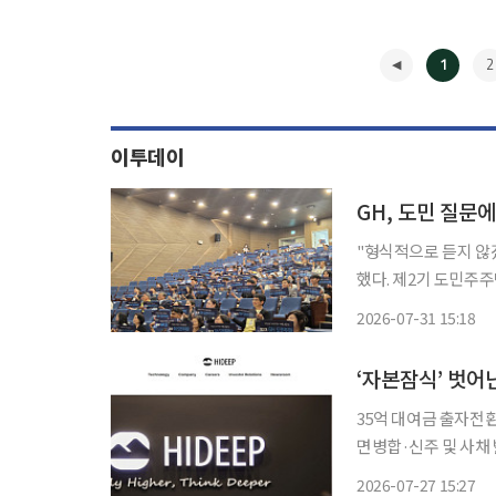
1
2
이투데이
"형식적으로 듣지 않
했다. 제2기 도민주주단 출범식에서 나온 질문 하나하나에 GH가 관련 부서 검토를 거쳐 7개
항목의 세부 답변을 정리해 회신하면서다. 31
2026-07-31 15:18
는 6월 24일 수원 
◀
‘자본잠식’ 벗어
35억 대여금 출자전
면병합·신주 및 사채 
스닥 상장사 하이딥이
2026-07-27 15:27