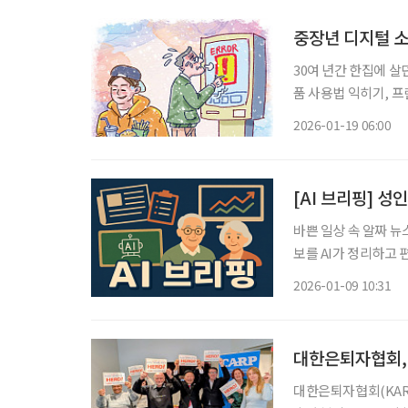
중장년 디지털 소
30여 년간 한집에 살
품 사용법 익히기, 프
다. 그동안 아들이 해
2026-01-19 06:00
꼬치 물어보던 우리가
[AI 브리핑] 성
바쁜 일상 속 알짜 뉴
보를 AI가 정리하고 편집국 기자가 
중장년층부터 급증 질
2026-01-09 10:31
을 동시에 앓고 있는 
대한은퇴자협회,
대한은퇴자협회(KAR