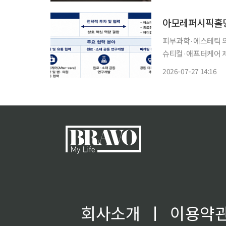
조 개편과 자금 조달
아모레퍼시픽홀딩
피부과학·에스테틱 
슈티컬·애프터케어 제품 개발 등 전방위 
문기업 하이어코퍼레이
2026-07-27 14:16
모레퍼시픽홀딩스는 2
약을 체결했다고
회사소개
ㅣ
이용약