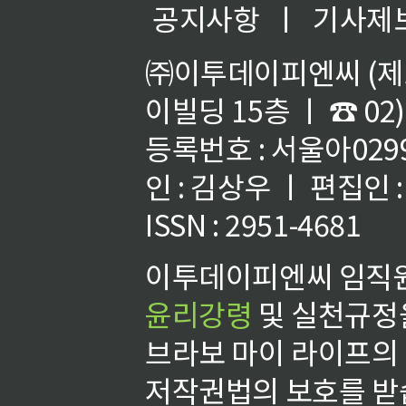
공지사항
ㅣ
기사제
㈜이투데이피엔씨 (제호
이빌딩 15층 ㅣ ☎ 02)
등록번호 : 서울아02992
인 : 김상우 ㅣ 편집인
ISSN : 2951-4681
이투데이피엔씨 임직원
윤리강령
및 실천규정을
브라보 마이 라이프의
저작권법의 보호를 받