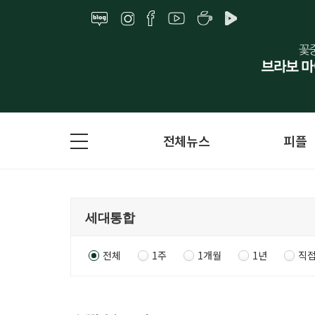
전체뉴스
피플
전체
1주
1개월
1년
직