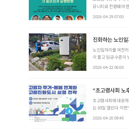
뮤니티로 전환돼야 한
UBRC(Universit
2026-04-29 07:00
발전시키기 위해서는 
진화하는 노인일자
노인일자리를 여전히 
이 짧고 임금 수준이 
는 의문이 뒤따른다. 그러나 한국노인인력개발원이 발표한 ‘2025년 노인 일자리 및 사회활동
2026-04-22 06:00
지원사업 실태조사’ 
“초고령사회 노후
초고령사회에 대응하기
는 30일 열린다. 이
시 실행 전략’을 주
2026-04-20 09:40
승 국회의원실, 주관