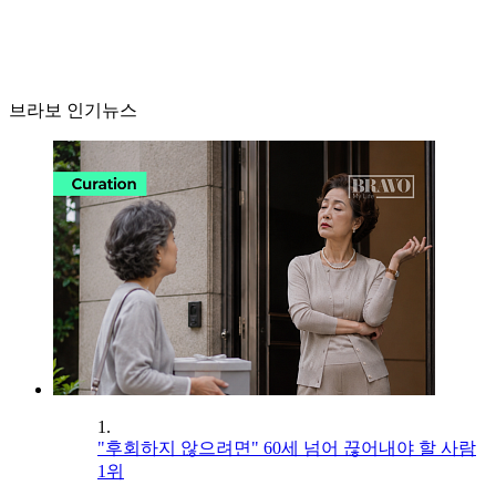
브라보 인기뉴스
1.
"후회하지 않으려면" 60세 넘어 끊어내야 할 사람
1위