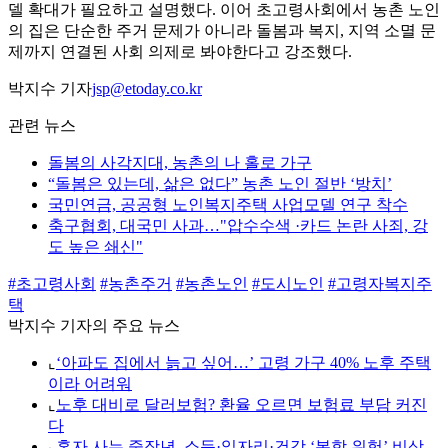
델 확대가 필요하고 설명했다. 이어 초고령사회에서 농촌 노인
의 집은 단순한 주거 문제가 아니라 돌봄과 복지, 지역 소멸 문
제까지 연결된 사회 의제로 봐야한다고 강조했다.
박지수 기자
jsp@etoday.co.kr
관련 뉴스
돌봄의 사각지대, 농촌의 나 홀로 가구
“돌봄은 있는데, 삶은 없다” 농촌 노인 절반 ‘방치’
국민연금, 공공형 노인복지주택 사업모델 연구 착수
축구협회, 대국민 사과…"압수수색 ·카드 논란 사죄, 강
도 높은 쇄신"
#초고령사회
#농촌주거
#농촌노인
#도시노인
#고령자복지주
택
박지수 기자의 주요 뉴스
⌞
‘아파도 집에서 늙고 싶어…’ 고령 가구 40% 노후 주택
이라 어려워
⌞
노후 대비로 달러보험? 환율 오르면 보험료 부담 커진
다
⌞
혼자 사는 중장년, 소득·일자리·건강 ‘복합 위험’ 비상