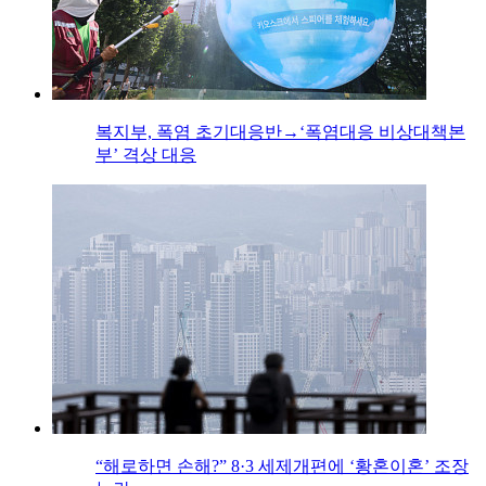
복지부, 폭염 초기대응반→‘폭염대응 비상대책본
부’ 격상 대응
“해로하면 손해?” 8·3 세제개편에 ‘황혼이혼’ 조장