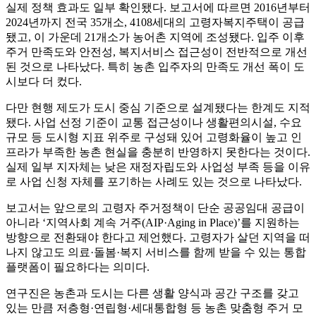
실제 정책 효과도 일부 확인됐다. 보고서에 따르면 2016년부터
2024년까지 전국 35개소, 4108세대의 고령자복지주택이 공급
됐고, 이 가운데 21개소가 농어촌 지역에 조성됐다. 입주 이후
주거 만족도와 안전성, 복지서비스 접근성이 전반적으로 개선
된 것으로 나타났다. 특히 농촌 입주자의 만족도 개선 폭이 도
시보다 더 컸다.
다만 현행 제도가 도시 중심 기준으로 설계됐다는 한계도 지적
됐다. 사업 선정 기준이 교통 접근성이나 생활편의시설, 수요
규모 등 도시형 지표 위주로 구성돼 있어 고령화율이 높고 인
프라가 부족한 농촌 현실을 충분히 반영하지 못한다는 것이다.
실제 일부 지자체는 낮은 재정자립도와 사업성 부족 등을 이유
로 사업 신청 자체를 포기하는 사례도 있는 것으로 나타났다.
보고서는 앞으로의 고령자 주거정책이 단순 공공임대 공급이
아니라 ‘지역사회 계속 거주(AIP·Aging in Place)’를 지원하는
방향으로 전환돼야 한다고 제언했다. 고령자가 살던 지역을 떠
나지 않고도 의료·돌봄·복지 서비스를 함께 받을 수 있는 통합
플랫폼이 필요하다는 의미다.
연구진은 농촌과 도시는 다른 생활 양식과 공간 구조를 갖고
있는 만큼 저층형·연립형·세대통합형 등 농촌 맞춤형 주거 모