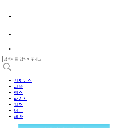
전체뉴스
피플
헬스
라이프
컬처
머니
테마