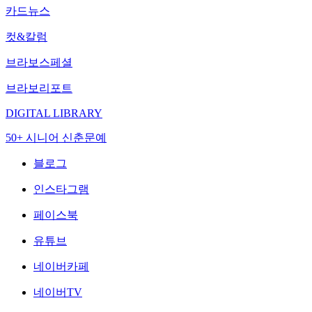
카드뉴스
컷&칼럼
브라보스페셜
브라보리포트
DIGITAL LIBRARY
50+ 시니어 신춘문예
블로그
인스타그램
페이스북
유튜브
네이버카페
네이버TV