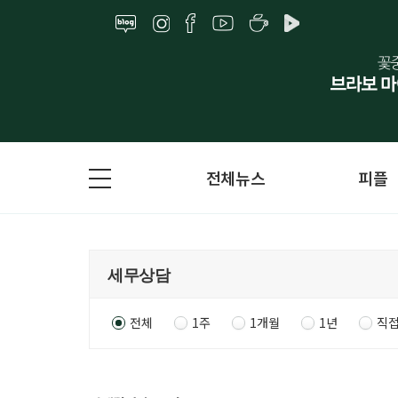
전체뉴스
피플
전체
1주
1개월
1년
직