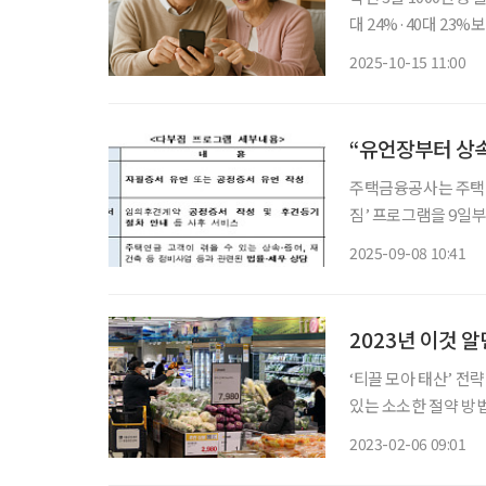
대 24%·40대 23
14% 확대” 인터넷을 찾는 고령층의 비율이 높아지고 있다. 15일 케이뱅크에 따르면 고객
2025-10-15 11:00
1500만 명을 돌파한
“유언장부터 상속
주택금융공사는 주택연
짐’ 프로그램을 9일부터 시작한다고 8일 
들과 함께, 부담은 덜어드
2025-09-08 10:41
그램을 통해 △유언장
2023년 이것 알
‘티끌 모아 태산’ 전
있는 소소한 절약 방법을 소개한다. PART1 | 복지 & 금
혜택. 유심히 알아보자. [1] 정부 보조금 찾기 정부 지원금 혜택을 모르고 지나친다면
2023-02-06 09:01
것이다. ‘정부24’ 홈