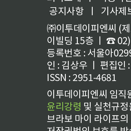
공지사항
ㅣ
기사제
㈜이투데이피엔씨 (제호
이빌딩 15층 ㅣ ☎ 02)
등록번호 : 서울아02992
인 : 김상우 ㅣ 편집인
ISSN : 2951-4681
이투데이피엔씨 임직원
윤리강령
및 실천규정을
브라보 마이 라이프의
저작권법의 보호를 받