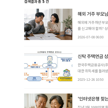
검색결과 총
5
건
해외 거주 부모님
해외에 거주하던 부모
를 신고해야 할까? 
과세 범위와 공제 항목이 크게 달라진다. 거주자와 
2026-07-08 06:00
법상 거주자는 국적과
신탁 주택연금 상
한국주택금융공사(주
대한 취득세를 돌려받을
대법원 판결에 따른 조
2025-12-26 10:50
취득한 권리가 '부동
'인터넷은행 찾는 
작년 3월 1000만명 돌