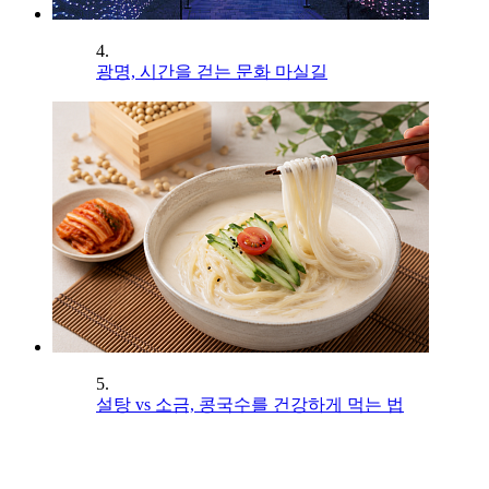
4.
광명, 시간을 걷는 문화 마실길
5.
설탕 vs 소금, 콩국수를 건강하게 먹는 법