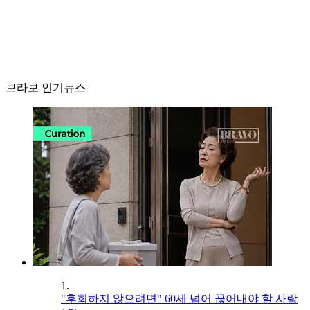
브라보 인기뉴스
1.
"후회하지 않으려면" 60세 넘어 끊어내야 할 사람