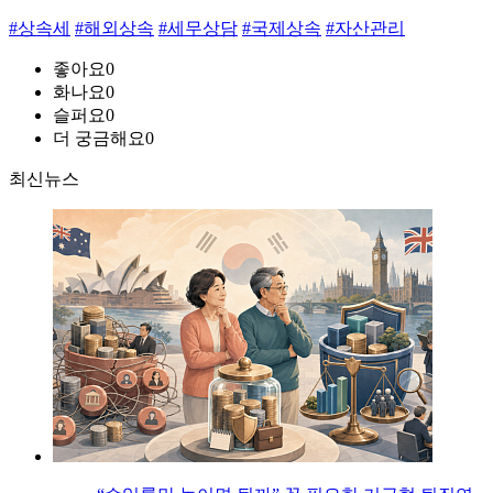
#상속세
#해외상속
#세무상담
#국제상속
#자산관리
좋아요
0
화나요
0
슬퍼요
0
더 궁금해요
0
최신뉴스