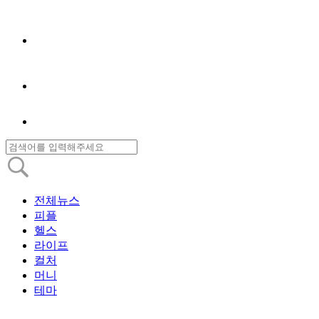
전체뉴스
피플
헬스
라이프
컬처
머니
테마