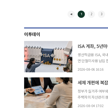
1
2
3
이투데이
ISA 계좌, 5년
생산적금융 ISA, 국
연 단절미사용 납입 
제…“10% 환급”은 아냐 “오랫동안 운용하라더니 이제는 5년마다 계좌를 해
2026-08-06 16:16
요?” ‘만능 절
◀
정부가 실거주 여부와
주택자의 자산관리 셈
는 연말부터 매도·증
2026-08-04 17:02