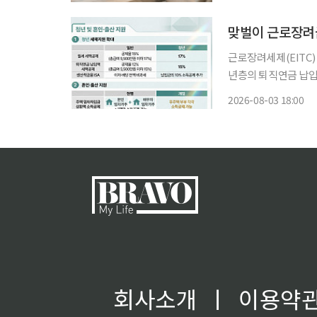
편으로 주택 교체 주기가 빨라질
행
맞벌이 근로장려금
근로장려세제(EITC)
년층의 퇴직연금 납입액
부가 3일 발표한 ‘2
2026-08-03 18:00
단독 가구는 2200만
회사소개
ㅣ
이용약