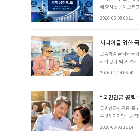
에 증시는 달아오르고 
퇴 이후를 위해 안정
2026-05-08 08:11
위기 속에서 정부가 
시니어를 위한 
요즘처럼 금리와 물가
자가 많다. 박 씨 역
승률을 고려하면 실질
2026-04-14 06:00
적이지만 기대수익이 
“국민연금 공백
국민연금연구원 ‘중고
뚜렷해지지만…공적연금
노후 이연’ 사각지대 발생” 국민연금의 생애 소득 이연 구조를 유지하기
2026-03-03 11:14
가입을 이어갈 수 있