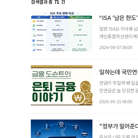
검색결과 총
71
건
“ISA ‘남은 한
일반 ISA는 미사용 납
개인종합자산관리계좌(
소득을 전액 비과세하는
2026-08-07 06:00
의 10%를 소득공제 
일하는데 국민연금
연금이 깎일까 봐 일을 망설였다면,
민연금은 늘 민감한 
까 걱정하는 경우가 많
2026-05-21 06:00
"정부가 밀어준다
주식은 너무 오른 것 