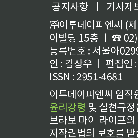
공지사항
ㅣ
기사제
㈜이투데이피엔씨 (제호
이빌딩 15층 ㅣ ☎ 02)
등록번호 : 서울아02992
인 : 김상우 ㅣ 편집인
ISSN : 2951-4681
이투데이피엔씨 임직원
윤리강령
및 실천규정을
브라보 마이 라이프의
저작권법의 보호를 받