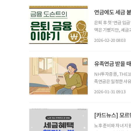
연금에도 세금 붙
은퇴 후 첫 ‘연금 입금’, 세금은 얼마나 떼일
액은 기뻤지만, 세금과
퇴 후 받는 연금도 
2026-02-20 08:03
일정 부분 세금이 부
유족연금 받을 때
NH투자증권, THE100
족연금은 일정한 사유가 
투자증권 연금자산관리
2026-01-31 09:13
[카드뉴스] 모르면
노후 준비와 자녀 지