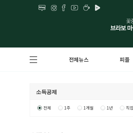
전체뉴스
피플
전체
1주
1개월
1년
직