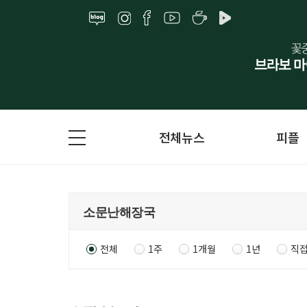
전체뉴스
피플
전체
1주
1개월
1년
직