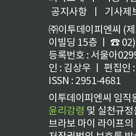
공지사항
ㅣ
기사제
㈜이투데이피엔씨 (제호
이빌딩 15층 ㅣ ☎ 02)
등록번호 : 서울아02992
인 : 김상우 ㅣ 편집인
ISSN : 2951-4681
이투데이피엔씨 임직원
윤리강령
및 실천규정을
브라보 마이 라이프의
저작권법의 보호를 받