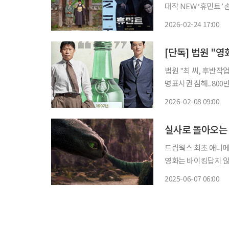
대작 NEW ‘휴민트’ 손익분기점 비상 ‘만약에 우리’와
하면서 두 영화를 배
2026-02-24 17:00
감독이 연출한 ‘휴민
[단독] 법원 "영
법원 "최 씨, 후반작업
명표시권 침해...80
쟁’ 크레딧에서 제작
2026-02-08 09:00
나왔다. 다만 법원은 
드림웍스 최초 애니메이
영화는 바이킹답지 않
리고 마을 사람들로부
2025-06-07 06:00