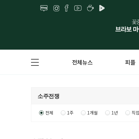
전체뉴스
피플
전체
1주
1개월
1년
직