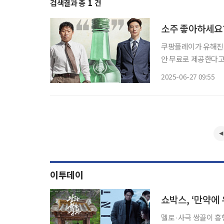
검색결과 총
1
건
소주 좋아하세요?
쿠팡플레이가 유해진과 
안 무료로 제공한다고
인 ‘쿠플클럽’의 일환으
2025-06-27 09:55
전쟁’은 1997년 I
이투데이
멜로·사극 쌍끌이 흥행