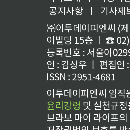
공지사항
ㅣ
기사제
㈜이투데이피엔씨 (제호
이빌딩 15층 ㅣ ☎ 02)
등록번호 : 서울아02992
인 : 김상우 ㅣ 편집인
ISSN : 2951-4681
이투데이피엔씨 임직원
윤리강령
및 실천규정을
브라보 마이 라이프의
저작권법의 보호를 받