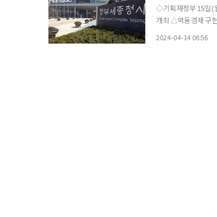
◇기획재정부 15일(월) △부총리 08:00 비상경제장관회의(서울청사) △비상경제장관회의
개최 △역동경제 구현을 위한 연구개발(R&D) 혁신 등을 위해 부처 간 벽을 허문다. 16일(화)
△부총리 G20 재무장관회
2024-04-14 08:56