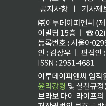
공지사항
ㅣ
기사제
㈜이투데이피엔씨 (제호
이빌딩 15층 ㅣ ☎ 02)
등록번호 : 서울아02992
인 : 김상우 ㅣ 편집인
ISSN : 2951-4681
이투데이피엔씨 임직원
윤리강령
및 실천규정을
브라보 마이 라이프의
저작권법의 보호를 받