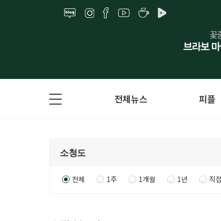
전체뉴스
피플
전체
1주
1개월
1년
직