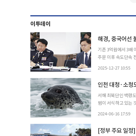
이투데이
해경, 중국어선 
기존 3억원에서 3배
주문 이후 속도단속 
업에 강력하게 대응하
2025-12-27 10:55
다. 27일 연합뉴
인천 대청·소청
서해 최북단인 백령도
범이 서식하고 있는 것으로 확인됐다. 16일 인천녹색
면 갑죽도 일대와 서풍
2024-06-16 17:59
[정부 주요 일정]