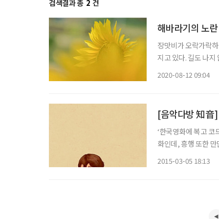
검색결과 총
2
건
해바라기의 노란
장맛비가 오락가락하고
지고 있다. 길도 나지
는 수련이 생존을 알린
2020-08-12 09:04
[음악다방 知音]
‘한국영화에 복고 코드가 있다’란
화인데, 흥행 또한 만
을 ‘필연’이라며, 그
2015-03-05 18:13
을 드러내기도 했다. 