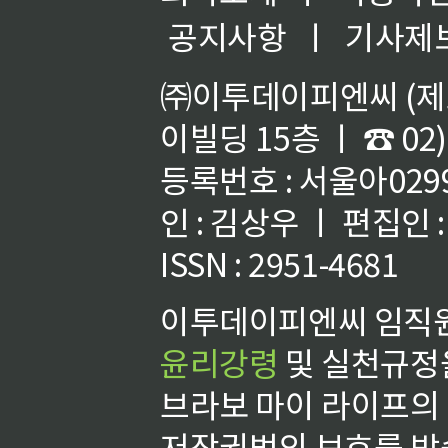
공지사항
ㅣ
기사제
㈜이투데이피엔씨 (제호
이빌딩 15층 ㅣ ☎ 02)
등록번호 : 서울아02992
인 : 김상우 ㅣ 편집인
ISSN : 2951-4681
이투데이피엔씨 임직원
윤리강령
및 실천규정을
브라보 마이 라이프의
저작권법의 보호를 받