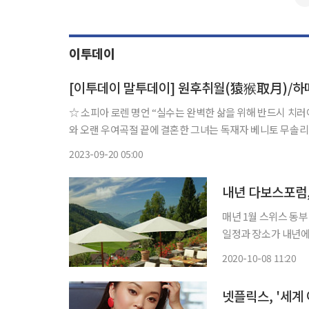
이투데이
[이투데이 말투데이] 원후취월(猿猴取月)/하
☆ 소피아 로렌 명언 “실수는 완벽한 삶을 위해 반드시 치러야 할 비용이다.” 이탈리아 영화배우다. 1966년 프로듀서인 카를로 폰티
와 오랜 우여곡절 끝에 결혼한 그녀는 독재자 베니토 무솔리니
카데미 여우주연상을 받은 ‘두 여인’, ‘해바라기’ 등이 있다.
2023-09-20 05:00
내년 다보스포럼,
매년 1월 스위스 동부
일정과 장소가 내년에는 크게 바뀐다. 파이낸셜타임
(코로나19)의 영향
2020-10-08 11:20
다보스가 아닌, 스위
넷플릭스, '세계 