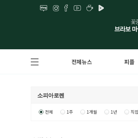
전체뉴스
피플
전체
1주
1개월
1년
직