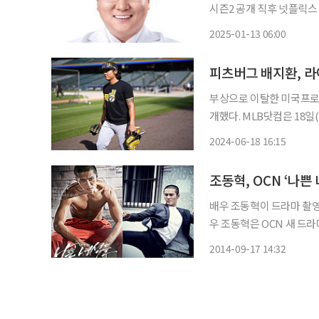
시즌2 공개 직후 넷플릭스 
TV시리즈 작품상 후보에도 이름을 
2025-01-13 06:00
이는 물론, 전작의 다양한
피츠버그 배지환, 라
부상으로 이탈한 미국프로야
개했다. MLB닷컴은 18일(한국시간) 배지환이 이날 미국 펜실베이니아주 피츠버그의 PNC
파크에서 투수가 던지는 공
2024-06-18 16:15
조동혁, OCN ‘나쁜
배우 조동혁이 드라마 촬영 도중 손목 부상을 
우 조동혁은 OCN 새 드라
다”고 밝혔다. 소속사 관계자는 이어 “맨땅 위에서 격렬한 격투 장면을 촬영하던 도중 오른손
2014-09-17 14:32
손목이 퉁퉁 부어올라 잠시