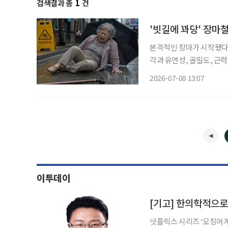
검색결과 총
1
건
'빗길에 꽈당' 장마
본격적인 장마가 시작됐다.
각과 유연성, 골밀도, 근
이 어렵다. 게다가 세차게
2026-07-08 13:07
균형잡기가 어려워, 작은 
이투데이
[기고] 한의학적으로 
넷플릭스 시리즈 ‘오징어게