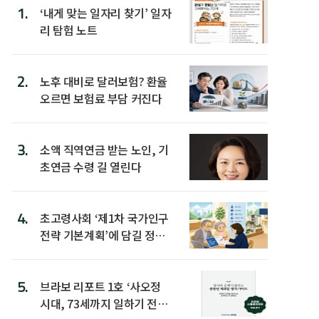
1.
‘내게 맞는 일자리 찾기’ 일자
리 탐험 노트
2.
노후 대비로 달러보험? 환율
오르면 보험료 부담 커진다
3.
소액 직역연금 받는 노인, 기
초연금 수령 길 열린다
4.
초고령사회 ‘제1차 국가인구
전략 기본계획’에 담길 정책
은
5.
브라보 리포트 1호 ‘사오정
시대, 73세까지 일하기 전략’