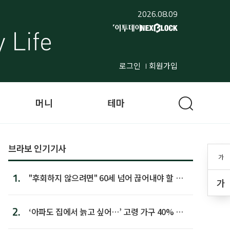
2026.08.09
로그인
회원가입
머니
테마
브라보 인기기사
가
1.
"후회하지 않으려면" 60세 넘어 끊어내야 할 사
가
람 1위
2.
‘아파도 집에서 늙고 싶어…’ 고령 가구 40% 노
후 주택이라 어...