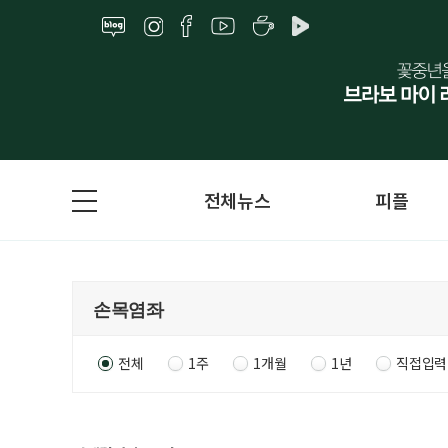
전체뉴스
피플
전체
1주
1개월
1년
직접입력