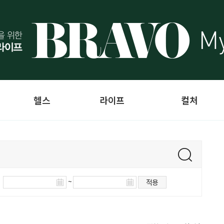
헬스
라이프
컬처
~
적용