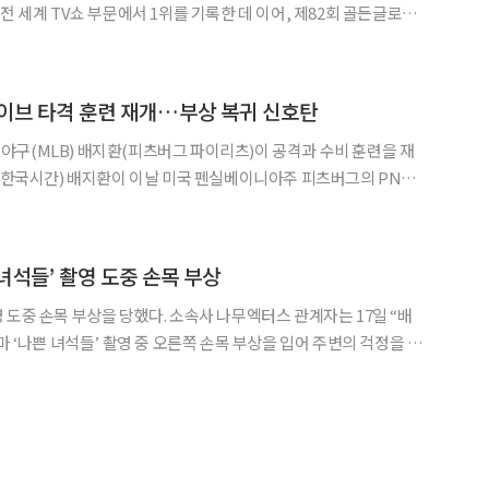
전 세계 TV쇼 부문에서 1위를 기록한 데 이어, 제82회 골든글로브
올리며 작품성 또한 입증받았다. 이번 시즌에서도 공기놀
 놀이가 등장하며, 관련 게임들이 다시금 주목을 받고
이브 타격 훈련 재개…부상 복귀 신호탄
구(MLB) 배지환(피츠버그 파이리츠)이 공격과 수비 훈련을 재
을 치는 라이브 타격 훈련을 했으며 원정 6연전을 치른 지난주 팀
과 동행하며 매일 수비 훈련도 했다고 전했다. 마이너리그에서 시즌을 준비하던 배지환
 녀석들’ 촬영 도중 손목 부상
당했다. 소속사 나무엑터스 관계자는 17일 “배
마 ‘나쁜 녀석들’ 촬영 중 오른쪽 손목 부상을 입어 주변의 걱정을 샀
 촬영을 중단했다. 가벼운 부상이길 바라며