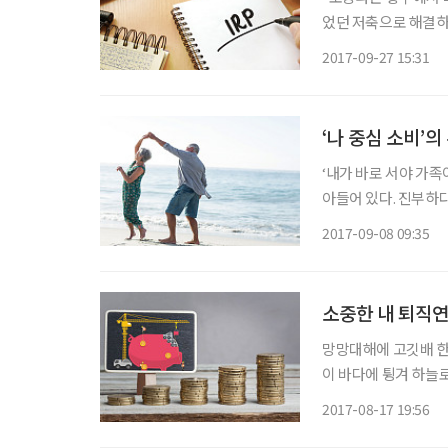
었던 저축으로 해결하
4000~5000개의 
2017-09-27 15:31
줄씩 풀어서 사용하였
‘나 중심 소비’의
‘내가 바로 서야 가족이
아들어 있다. 진부하다
진부한 것은 절대 아니
2017-09-08 09:35
났다. 쏜살같은 세월
소중한 내 퇴직연
망망대해에 고깃배 한
이 바다에 튕겨 하늘
이 심해와 같은 적막에
2017-08-17 19:56
선이 바다놀이를 즐기