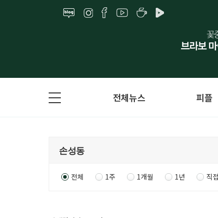
전체뉴스
피플
전체
1주
1개월
1년
직