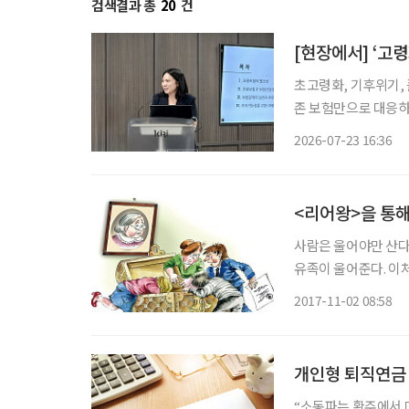
검색결과 총
20
건
[현장에서] ‘고
초고령화, 기후위기, 
존 보험만으로 대응하기
력이 부족한 고령층과
2026-07-23 16:36
<리어왕>을 통해
사람은 울어야만 산다
유족이 울어준다. 이처
의 실체는 눈물이다.
2017-11-02 08:58
·결막에 영양을 공급
개인형 퇴직연금
“소동파는 황주에서 