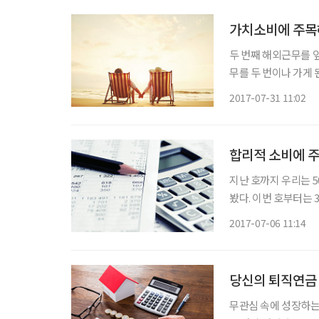
가치소비에 주목
두 번째 해외근무를 앞
무를 두 번이나 가게 
여느 직장인과 마찬가
2017-07-31 11:02
영어교육도 받을 수 있
합리적 소비에 주
지난 호까지 우리는 
봤다. 이번 호부터는 
말로 생활의 두 수레
2017-07-06 11:14
지 및 보관에 초점을
당신의 퇴직연금
무관심 속에 성장하는