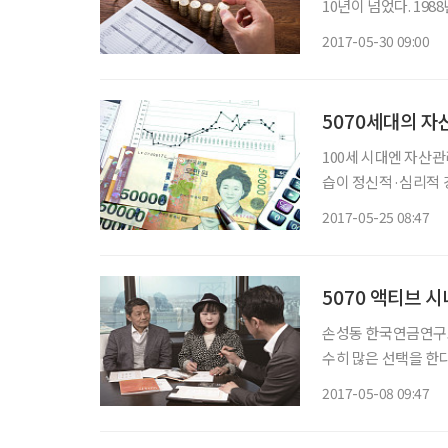
10년이 넘었다. 1
연금이 도입된 것은 1
2017-05-30 09:00
었다. 퇴직연금 도입
5070세대의 자
100세 시대엔 자산관
습이 정신적·심리적 
금까지 일만 하면서 
2017-05-25 08:47
니…. 원통한가? 그러
있
5070 액티브 시
손성동 한국연금연구소 대표 인출이란 무엇인가? 사람은 태어나서 죽
수히 많은 선택을 한다
택은 인생의 양념에 
2017-05-08 09:47
것인지 등은 인생에 