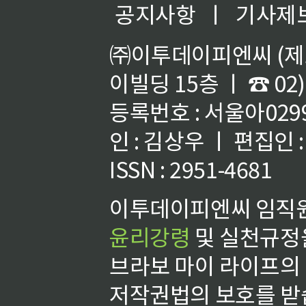
공지사항
ㅣ
기사제
㈜이투데이피엔씨 (제호
이빌딩 15층 ㅣ ☎ 02)
등록번호 : 서울아02992
인 : 김상우 ㅣ 편집인
ISSN : 2951-4681
이투데이피엔씨 임직원
윤리강령
및 실천규정을
브라보 마이 라이프의
저작권법의 보호를 받