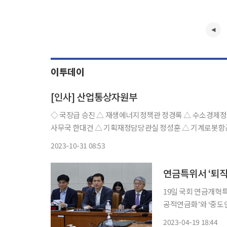
이투데이
[인사] 산업통상자원부
◇ 국장급 승진 △ 재생에너지정책관 정경록 △ 수소경제정책관 박찬기 ◇ 서기관 승진 △ 기계로봇항공과
사무국 한대건 △ 기획재정담당관실 정성훈 △ 기계로봇항공
손성동 △ 원전산업정책과 김준겸 △ 통상정책총괄과 이보라
2023-10-31 08:53
19일 국회 연금개혁
공적연금화’와 ‘중도인출 제한’ 방안이 
도를 퇴직연금으로 일
2023-04-19 18:44