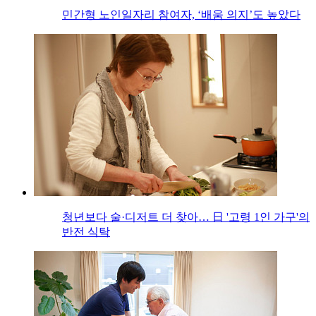
민간형 노인일자리 참여자, ‘배움 의지’도 높았다
청년보다 술·디저트 더 찾아… 日 '고령 1인 가구'의
반전 식탁