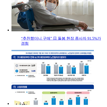
“추천했더니 구매” 日 돌봄 현장 종사자 91.5%가
경험