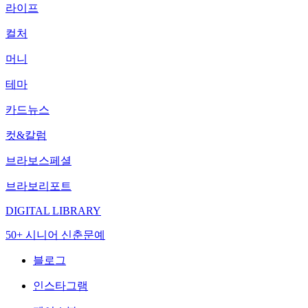
라이프
컬처
머니
테마
카드뉴스
컷&칼럼
브라보스페셜
브라보리포트
DIGITAL LIBRARY
50+ 시니어 신춘문예
블로그
인스타그램