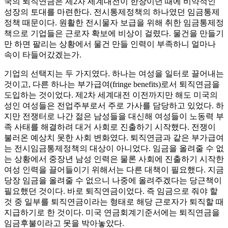
국의 퇴직연금은 제2차 세계대전이 한창이던 때에 비약적인
성장의 토대를 마련한다. 전시통제정책의 하나였던 임금통제
정책 때문이다. 원활한 전시물자 보급을 위해 취한 임금통제정
책으로 기업들은 근로자 확보에 비상이 걸렸다. 물건을 만들기
만 하면 팔리는 상황에서 물건 만들 인력이 부족하니 얼마나
속이 타들어갔겠는가.
기업의 선택지는 두 가지였다. 하나는 여성을 일터로 끌어내는
것이고, 다른 하나는 부가급여(fringe benefits)로서 퇴직연금을
도입하는 것이었다. 제2차 세계대전 이전까지만 해도 미국의
성인 여성들은 전업주부로서 주로 가사를 담당하고 있었다. 하
지만 전쟁터로 나간 젊은 남성들을 대신해 여성들이 노동력 부
족 사태를 해결하려 대거 사회로 진출하기 시작했다. 전쟁이
불러온 예상치 못한 사회 변화였다. 퇴직연금과 같은 부가급여
는 전시임금통제정책의 대상이 아니었다. 임금을 올려줄 수 없
는 상황에서 중장년 남성 인력은 물론 사회에 진출하기 시작한
여성 인력을 끌어들이기 위해서는 다른 대책이 필요했다. 지금
당장 임금을 올려줄 수 없으니 나중에 올려주겠다는 당근책이
필요했던 것이다. 바로 퇴직연금이었다. 즉 임금으로 줘야 할
것 중 일부를 퇴직연금이라는 형태로 해당 근로자가 퇴직할 때
지급하기로 한 것이다. 미국 연금회계기준서에는 퇴직연금을
임금후불이라고 못을 박아놓았다.