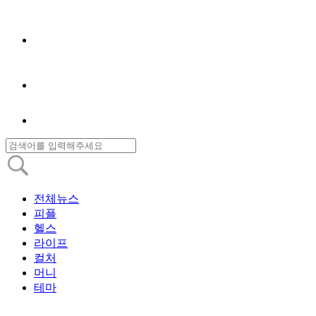
전체뉴스
피플
헬스
라이프
컬처
머니
테마