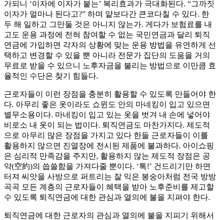
가되니 ‘이자에 이자가 붙는’ 복리효과가 극대화된다. “그까짓
이자가 얼마나 된다고?” 하며 얕보다간 큰코다칠 수 있다. 한
두 해 일하고 그만둘 것은 아니지 않는가. 게다가 보험료를 내
고도 운용 과정에 전혀 참여할 수 없는 국민연금과 달리 퇴직
연금에 가입하면 각자의 상황에 맞는 운용 방법을 유연하게 선
택하고 변경할 수 있을 뿐 아니라 전문가 집단의 도움을 거의
무료로 받을 수 있으니 노후자금을 불리는 방법으로 이만큼 효
율적인 수단은 찾기 힘들다.
근로자들이 이런 장점을 충분히 활용할 수 있도록 만들어야 한
다. 아무리 좋은 옷이라도 쇼윈도 안의 마네킹이 입고 있으면
별무소용이다. 마네킹이 입고 있는 옷을 벗겨 내 손에 넣어야
비로소 내 옷이 되는 법이다. 퇴직연금도 마찬가지다. 제도적
으로 아무리 많은 장점을 가지고 있다 한들 근로자들이 이를
활용하지 않으면 진열장에 전시된 제품에 불과하다. 아이쇼핑
은 심리적 만족감을 주지만, 활용하지 않는 제도적 장점은 공
약(空約)의 씁쓸함을 가져다줄 뿐이다. ‘톡!’ 건드리기만 하면
터져 씨앗을 사방으로 퍼트리는 잘 익은 봉숭아처럼 전국 방방
곡곡 모든 계층의 근로자들이 혜택을 받아 노후준비를 제고할
수 있도록 퇴직연금에 대한 관심과 열의에 불을 지펴야 한다.
퇴직연금에 대한 근로자의 관심과 열의에 불을 지피기 위해서