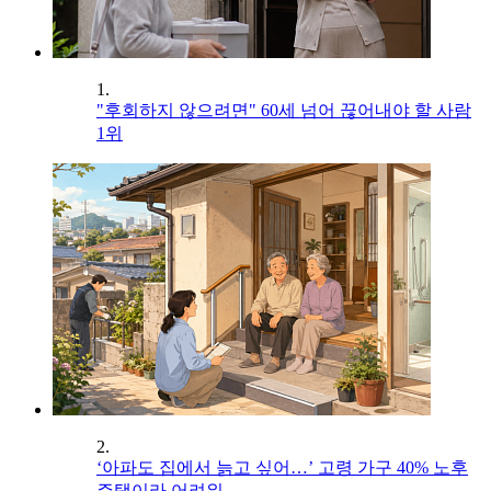
1.
"후회하지 않으려면" 60세 넘어 끊어내야 할 사람
1위
2.
‘아파도 집에서 늙고 싶어…’ 고령 가구 40% 노후
주택이라 어려워