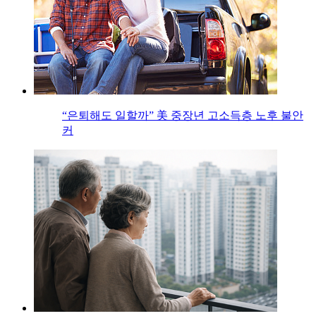
“은퇴해도 일할까” 美 중장년 고소득층 노후 불안
커