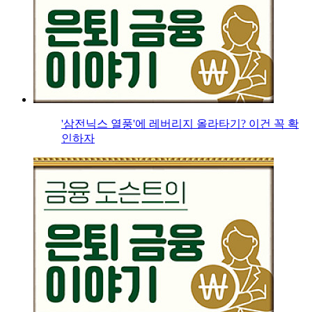
'삼전닉스 열풍'에 레버리지 올라타기? 이건 꼭 확
인하자