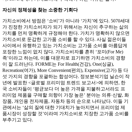
자신의 정체성을 찾는 소중한 기회다
가치소비에서 방점은 ‘소비’가 아니라 ‘가치’에 있다. 5070세대
가 진정한 가치소비자가 되기 위해서는 자신이 추구하는 삶의
가치를 먼저 명확하게 규정해야 한다. 가치가 명확하지 않으면
가치소비로 둔갑한 고가품 소비를 할 수 있다. 사실 젊은이들
사이에서 유행하고 있는 가치소비는 고가품 소비를 아름답게
포장한 느낌이 없지 않다. 가치소비자를 흔히 ‘포미(For Me)
족’이라고 하는데, 이를 대문자로 표기하면 가치소비의 경향
이 잘 드러난다. FORME는 For Health(건강), One(싱글),
Recreation(여가), More Convenient(편의), Expensive(고가) 등 다
섯 가지의 경향을 포괄하는 합성어다. 정보분석기업 닐슨이 작
년에 발표한 <글로벌 프리미엄 트렌드 보고서>에 의하면, 한
국 소비자들이 ‘평균보다 더 높은 가격을 지불하고서라도 프
리미엄 제품을 구매할 의향이 가장 높은’ 분야는 의류·신발, 화
장품, 개인용 전자제품, 자동차 등의 순으로 나타났다. 이들 기
관에서는 ‘삶의 질에 대한 기대치가 높아지면서 프리미엄 제
품시장이 성장할 것’이라며 가치소비로 치장한 고가품 소비를
부추기고 있다.