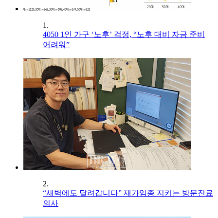
1.
4050 1인 가구 ‘노후’ 걱정, “노후 대비 자금 준비
어려워”
2.
“새벽에도 달려갑니다” 재가임종 지키는 방문진료
의사