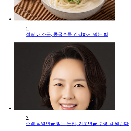
1.
설탕 vs 소금, 콩국수를 건강하게 먹는 법
2.
소액 직역연금 받는 노인, 기초연금 수령 길 열린다