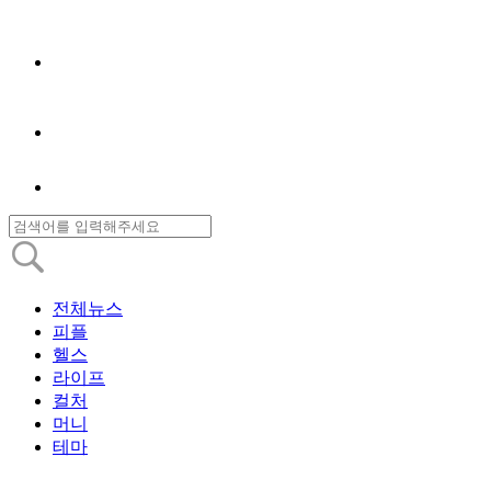
전체뉴스
피플
헬스
라이프
컬처
머니
테마