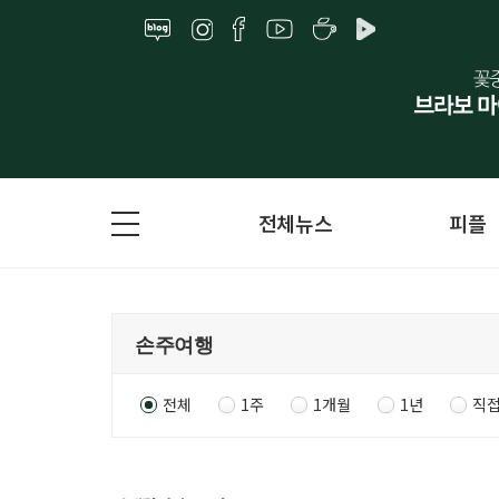
전체뉴스
피플
전체
1주
1개월
1년
직