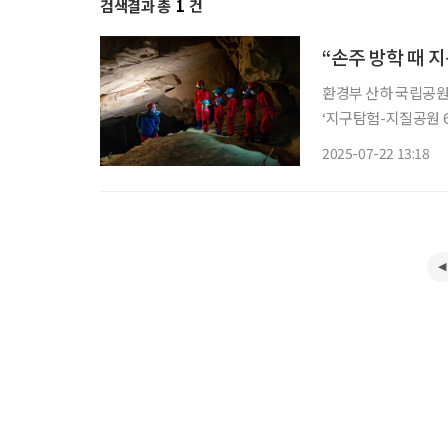
검색결과 총
1
건
“손주 방학 때 
환경부 산하 국립공원
‘지구탐험-지질공원 
어난 지역을 국가에서
2025-07-22 13:18
수 있다. 세계지질공
다.