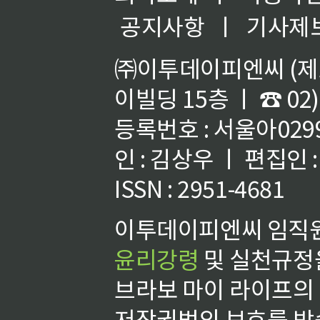
공지사항
ㅣ
기사제
㈜이투데이피엔씨 (제호
이빌딩 15층 ㅣ ☎ 02)
등록번호 : 서울아02992
인 : 김상우 ㅣ 편집인
ISSN : 2951-4681
이투데이피엔씨 임직원
윤리강령
및 실천규정을
브라보 마이 라이프의
저작권법의 보호를 받