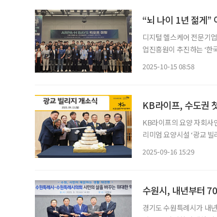
“뇌 나이 1년 젊게”
디지털 헬스케어 전문기업
업진흥원이 추진하는 ‘한국
는 초고령사회의 핵심 과제
2025-10-15 08:58
KB라이프, 수도권 
KB라이프의 요양 자회사인
리미엄 요양시설 ‘광교 빌
다. ‘광교 빌리지’는 KB골든라이프케어가 운영하는 시설로 총 180인을 수용할 수 있는 최대
2025-09-16 15:29
규모 프리미엄 요양시설이다
수원시, 내년부터 7
경기도 수원특례시가 내년부터 