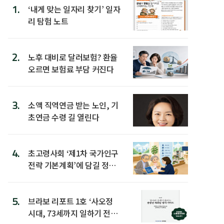
1.
‘내게 맞는 일자리 찾기’ 일자
리 탐험 노트
2.
노후 대비로 달러보험? 환율
오르면 보험료 부담 커진다
3.
소액 직역연금 받는 노인, 기
초연금 수령 길 열린다
4.
초고령사회 ‘제1차 국가인구
전략 기본계획’에 담길 정책
은
5.
브라보 리포트 1호 ‘사오정
시대, 73세까지 일하기 전략’