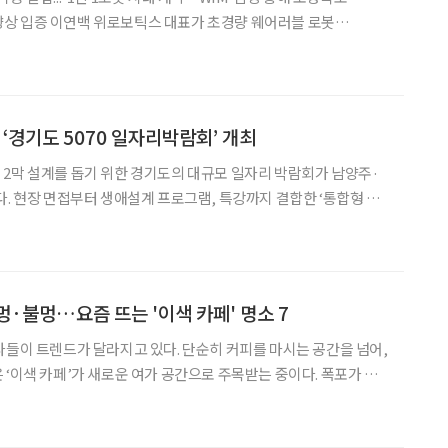
 초경량 웨어러블 로봇
고령 사회의 자립을 돕고 1인 1로봇 시대를 열겠다는 비전을 제시했
일 서울 삼성동 웨스틴 서울 파르나스에서 열린
경기도 5070 일자리박람회’ 개최
2막 설계를 돕기 위한 경기도의 대규모 일자리 박람회가 남양주·
다. 현장 면접부터 생애설계 프로그램, 특강까지 결합한 ‘통합형 일
 전망이다. 남양주·구리: 20일 ‘경기도 5070 일
개최 ‘경기도 5070 일자리박람회 in 남양주+구
멍·불멍…요즘 뜨는 '이색 카페' 명소 7
나들이 트렌드가 달라지고 있다. 단순히 커피를 마시는 공간을 넘어,
 ‘이색 카페’가 새로운 여가 공간으로 주목받는 중이다. 폭포가 내
개조한 와인 바, 족욕을 즐길 수 있는 온천형 카페까지 취향에 따라
 공간들이 전국 곳곳에 자리하고 있