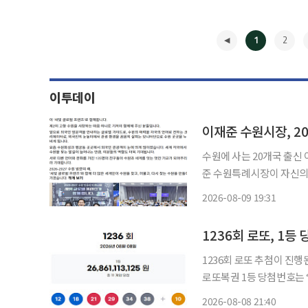
1
2
이투데이
이재준 수원시장, 2
수원에 사는 20개국 출신 이주
준 수원특례시장이 자신의 
구 반대편 멕시코와 콜롬비
2026-08-09 19:31
께한다. 이 시장은 "제2
◀
1236회 로또, 1등
1236회 로또 추첨이 진행된 가운데 11
로또복권 1등 당첨번호는 ‘2, 18, 
모두 맞힌 1등은 총 11명으로 각각 24
2026-08-08 21:40