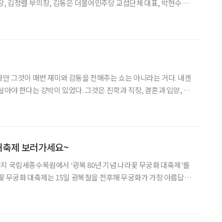
장, 김정렬 부의장, 김동은 더불어민주당 교섭단체 대표, 박현수 국
청 상황실에서 여야 공동선언을 했다. 수원시 여야가 협력해
업은 △출산지원금 확대 △청소년 생리용품 지원 △무상교
다만 그것이 매번 재미와 감동을 전해주는 쇼는 아니라는 거다. 내겐
살아야 한다는 강박이 있었다. 그것은 진학과 직장, 결혼과 입양, 이
한 결정적 순간마다 깊이 영향을 주었다. 어린 나이에 겪은 부모의 상
의 사람들을 돌보고 좋은 사람으로 살아야 한다는
 대축제 보러가세요~
지 국립세종수목원에서 ‘광복 80년 기념 나라꽃 무궁화 대축제’를
나라꽃 무궁화 대축제는 15일 광복절을 전후해 무궁화가 가장 아름답게
에게 무궁화의 소중함과 아름다움을 전하고 나라 사랑의 마음을 나
 축제는 ‘광복 80년, 함께 피는 무궁화’를 주제로,