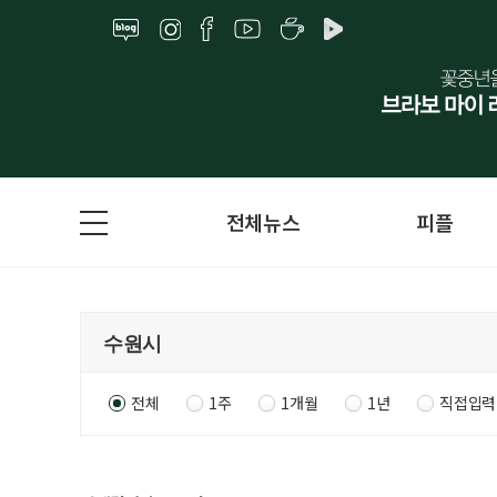
전체뉴스
피플
전체
1주
1개월
1년
직접입력