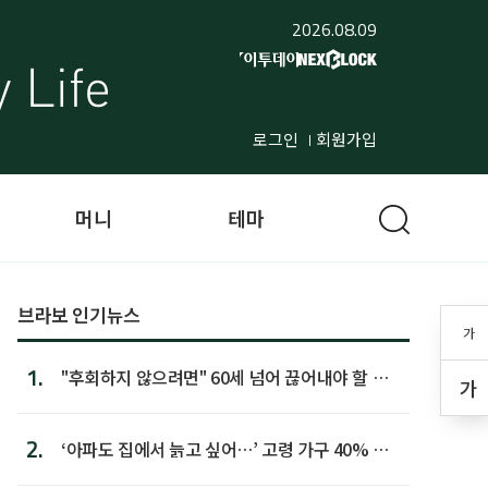
2026.08.09
로그인
회원가입
머니
테마
브라보 인기뉴스
가
1.
"후회하지 않으려면" 60세 넘어 끊어내야 할 사
가
람 1위
2.
‘아파도 집에서 늙고 싶어…’ 고령 가구 40% 노
후 주택이라 어...