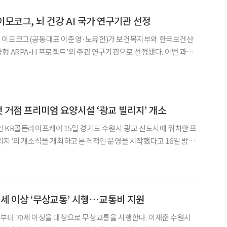
 이모코그, 뇌 건강 AI 국가 연구기관 선정
 이모코그(공동대표 이준영·노유헌)가 보건복지부와 한국보건산
형 ARPA-H 프로젝트’의 주관 연구기관으로 선정됐다. 이번 과제
인 치매와 인지저하를 인공지능(AI) 파운데이션 모델로 예측하고
예방하기 위한 국가 전략형 연구사업으로, 총 159억 원이 투입된다. ‘한국형 ARPA
첫 거점 프리미엄 요양시설 ‘광교 빌리지’ 개소
 KB골든라이프케어 15일 경기도 수원시 광교 신도시에 위치한 프
리지’의 개소식을 개최하고 본격적인 운영을 시작했다고 16일 밝혔
. 위례·서초·은평에 이은 네 번째 시설이다.
0세 이상 ‘무상교통’ 시행…교통비 지원
70세 이상을 대상으로 무상교통을 시행한다. 이재준 수원시