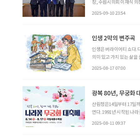
장, 수원시의회 이재식 의
민의힘 교섭단체 대표는 10일 시
2025-09-10 23:54
추진하는 시민체감 숙원사
인생 2막의 변주곡
인생은 버라이어티 쇼다. 
의미 있고 가치 있는 삶을 
혼과 퇴직 등 인생의 중요
2025-08-17 07:00
실은 나보다 어려운 처지
광복 80년, 무궁화
산림청은14일부터 17일까
연다. 1991년 시작된 
피는 시기에 열린다. 국민
2025-08-11 09:37
누는 자리다. 올해