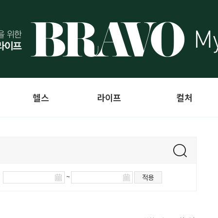
헬스
라이프
컬처
~
적용