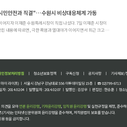
329만
, 시민안전과 직결"…수원시 비상대응체계 가동
자 이재준 수원특례시장이 직접 나섰다. 7일 이재준 시장이
힌 내용에 따르면, 극한 폭염과 열대야가 이어지면서 최근 크고 작
며 수원시가 시민 피해를 최소화하기 위해 정전 대비 비상대응체계
를 가동하고 있다고 밝혔다. 실제로 수원시에서는 최근 며칠간 정전이 잇따랐다. 4일 밤
개인정보처리방침
ㅣ
청소년보호정책
ㅣ
구독신청
ㅣ
공지사항
ㅣ
기사제보/
이 라이프) ㅣ 서울시 강남구 강남대로 556 이투데이빌딩 15층 ㅣ ☎ 02)799-6713
 : 2014.02.04 ㅣ 발행일자 : 2014.02.07 ㅣ 발행인 : 김상우 ㅣ 편집인 : 한승훈 ㅣ
 의견을 모아
언론 윤리강령
,
기자윤리강령
,
임직원 윤리강령
및 실천규정을 제정, 준수하
츠(기사)는 인터넷신문위원회 윤리강령을 준수하며, 저작권법의 보호를 받습니다.
 이용 등을 금지합니다.