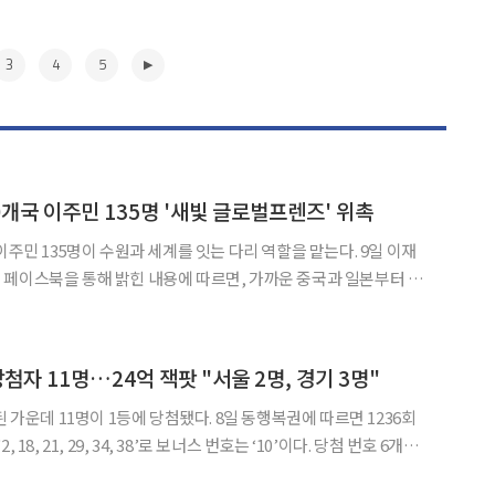
3
4
5
0개국 이주민 135명 '새빛 글로벌프렌즈' 위촉
민 135명이 수원과 세계를 잇는 다리 역할을 맡는다. 9일 이재
페이스북을 통해 밝힌 내용에 따르면, 가까운 중국과 일본부터 지
아까지 총 20개국 출신 이주민 135명이 '새빛글로벌프렌즈'로 함
의 고향 수원을 사랑하는 마음 하나로 기꺼이 함께해주신 분
▶
 당첨자 11명…24억 잭팟 "서울 2명, 경기 3명"
명이 1등에 당첨됐다. 8일 동행복권에 따르면 1236회
21, 29, 34, 38’로 보너스 번호는 ‘10’이다. 당첨 번호 6개를
억4191만원을 받게 됐다. 당첨 번호 5개와 보너스 번호