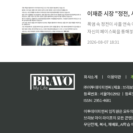
를 맞힌 2등은 84명으로 5
이재준 시장 "정전
폭염 속 정전이 사흘 연속 이어지
자신의 페이스북을 통해 밝
은 정전이 발생하고 있다
2026-08-07 18:31
회사소개
ㅣ
이용약관
ㅣ
㈜이투데이피엔씨 (제호 : 브라보 마
등록번호 : 서울아02992 ㅣ 등록일자
ISSN : 2951-4681
이투데이피엔씨 임직원은 모두의
브라보 마이 라이프의 모든 콘텐
무단전재, 복사, 재배포, AI학습