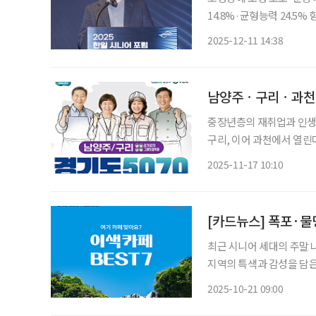
14.8%·균형능력 24.5% 향상 입증 이연백 위로보틱스 대표가
‘WIM(윔)’을 앞세워 초
2025-12-11 14:38
다. 이연백 대표는 11
남양주ㆍ구리ㆍ과천 ‘
중장년층의 재취업과 인생 
구리, 이어 과천에서 열린
자리 행사’로 꾸며져 중장년층의 발걸음이 모일
2025-11-17 10:10
자리박람회’ 
[카드뉴스] 폭포·물
최근 시니어 세대의 주말 
지역의 특색과 감성을 담은
려다보이는 카페, 동굴을 
2025-10-21 09:00
색다른 경험을 할 수 있는