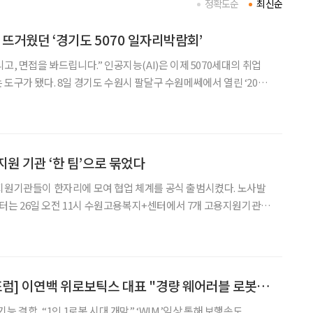
정확도순
최신순
 뜨거웠던 ‘경기도 5070 일자리박람회’
고, 면접을 봐드립니다.” 인공지능(AI)은 이제 5070세대의 취업
팔달구 수원메쎄에서 열린 ‘2026
회(남부권역) with 하나 JOB 매칭 페스타’에는 3911명의 50~70
을 향한 높은 관심을 보였
지원 기관 ‘한 팀’으로 묶었다
지원기관들이 한자리에 모여 협업 체계를 공식 출범시켰다. 노사발
는 26일 오전 11시 수원고용복지+센터에서 7개 고용지원기관과
역 중장년고용네트워크 협의체’ 발대식을 열고, 중장년 일자리 협력을
화했다고 밝혔다. 이번 협의체는 중장년을 취업으로 연계하고, 기업의 인력난 해
[2025 한일시니어포럼] 이연백 위로보틱스 대표 "경량 웨어러블 로봇, 1인 1로봇 시대 연다"
능 결합...“1인 1로봇 시대 개막” ‘WIM’임상 통해 보행속도