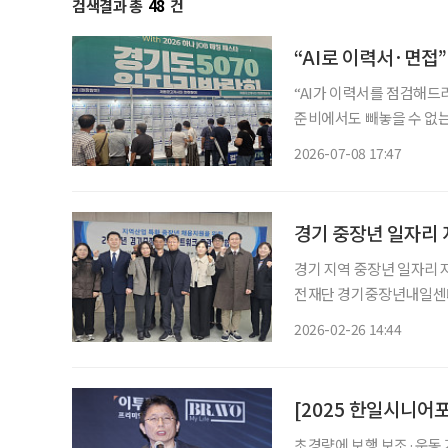
검색결과 총
48
건
“AI로 이력서·면접”
“AI가 이력서를 점검해드리
준비에서도 빼놓을 수 없는 도구가 됐다. 8일 경기도 수원시 
년 경기도 5070 일자리박람
2026-07-08 17:47
대 구직자가 방문해 재취업
경기 중장년 일자리 
경기 지역 중장년 일자리 
전재단 경기중장년내일센터
함께 ‘2026년 경기 지
2026-02-26 14:44
본격
초경량에 보행 보조·운동 기