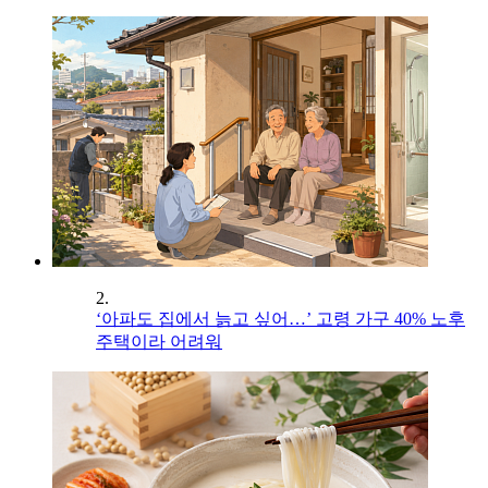
2.
‘아파도 집에서 늙고 싶어…’ 고령 가구 40% 노후
주택이라 어려워