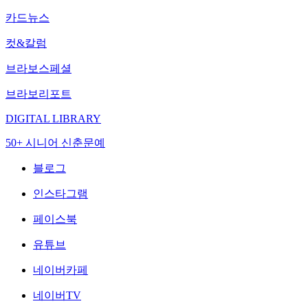
카드뉴스
컷&칼럼
브라보스페셜
브라보리포트
DIGITAL LIBRARY
50+ 시니어 신춘문예
블로그
인스타그램
페이스북
유튜브
네이버카페
네이버TV