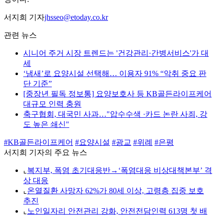
서지희 기자
jhsseo@etoday.co.kr
관련 뉴스
시니어 주거 시장 트렌드는 '건강관리·간병서비스'가 대
세
‘냄새’로 요양시설 선택해… 이용자 91% “악취 중요 판
단 기준”
[중장년 필독 정보통] 요양보호사 등 KB골든라이프케어
대규모 인력 충원
축구협회, 대국민 사과…"압수수색 ·카드 논란 사죄, 강
도 높은 쇄신"
#KB골든라이프케어
#요양시설
#광교
#위례
#은평
서지희 기자의 주요 뉴스
⌞
복지부, 폭염 초기대응반→‘폭염대응 비상대책본부’ 격
상 대응
⌞
온열질환 사망자 62%가 80세 이상, 고령층 집중 보호
추진
⌞
노인일자리 안전관리 강화, 안전전담인력 613명 첫 배