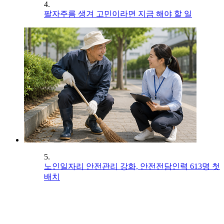
4.
팔자주름 생겨 고민이라면 지금 해야 할 일
5.
노인일자리 안전관리 강화, 안전전담인력 613명 첫
배치