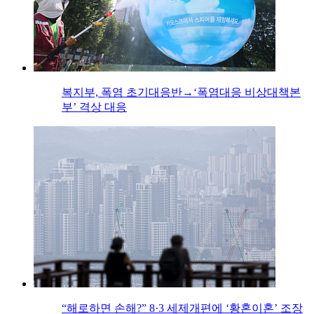
복지부, 폭염 초기대응반→‘폭염대응 비상대책본
부’ 격상 대응
“해로하면 손해?” 8·3 세제개편에 ‘황혼이혼’ 조장