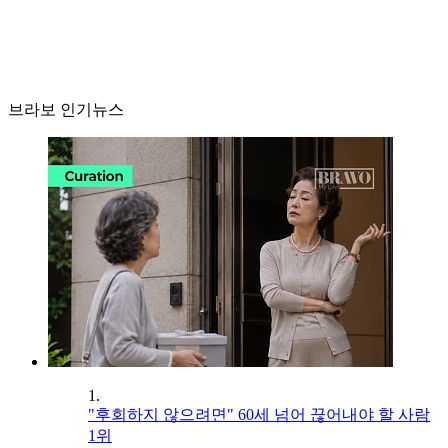
브라보 인기뉴스
1.
"후회하지 않으려면" 60세 넘어 끊어내야 할 사람
1위