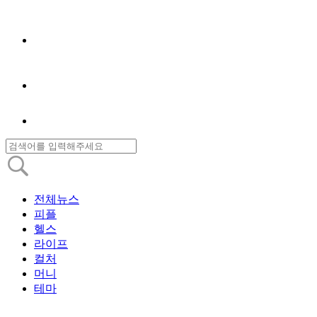
전체뉴스
피플
헬스
라이프
컬처
머니
테마