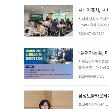
시니어퓨처, ‘시
시니어 산업 비즈니스
Front1에서 ‘시니어 비
산업 창업가와 예비창업
2026-07-06 08:29
자들은 초고령사회 진
“늙어가는 삶, 
서울특별시평생교육진
레이션 전문가 양성 
니어의 삶을 체험형으로 
2026-06-09 07:00
는 7월 11일부터 8
삼성노블카운티가
초고령사회에 접어들