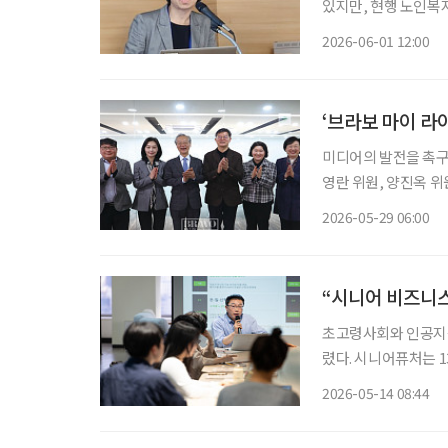
있지만, 현행 노인복
는 지적이 나왔다. 윤성은 삼성노블라이프 R&D센터 연구원은 지난달 29일 열린 ‘2026년 한
2026-06-01 12:00
국노년학회 전기학술
‘브라보 마이 라
미디어의 발전을 촉구하
영란 위원, 양진옥 위
은 시니어 독자의 니
2026-05-29 06:00
2015년 창간 당시 
“시니어 비즈니스
초고령사회와 인공지능
렸다. 시니어퓨처는 1
어 산업 기회와 노후 대비
2026-05-14 08:44
이피엔씨 대표는 인사