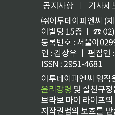
공지사항
ㅣ
기사제
㈜이투데이피엔씨 (제호
이빌딩 15층 ㅣ ☎ 02)
등록번호 : 서울아02992
인 : 김상우 ㅣ 편집인
ISSN : 2951-4681
이투데이피엔씨 임직원
윤리강령
및 실천규정을
브라보 마이 라이프의
저작권법의 보호를 받