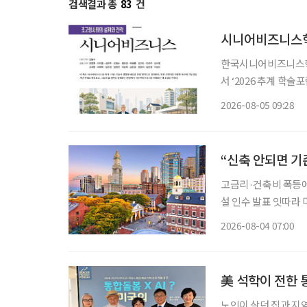
검색결과 총
83
건
시니어비즈니스학
한국시니어비즈니스학회
서 ‘2026 추계 학
고 5일 밝혔다. 이번 행사는 초고령사회가 가져올 사회·경제적 변화에 대응하기 위한 정책과
2026-08-05 09:28
산업 전략을 논의하고
“신축 안되면 기
고금리·건축비 폭등에 신규 개발 ‘스톱’ 입주율 90%
설 인수 발표 잇따라 미국 고령자 주거시설 시장에 지각변동이 나타나고 있다. 고령화로 입주
수요는 빠르게 늘지만
2026-08-04 07:00
지연되자 투자사들은 
美 석학이 전한 
노인이 살던 집과 지