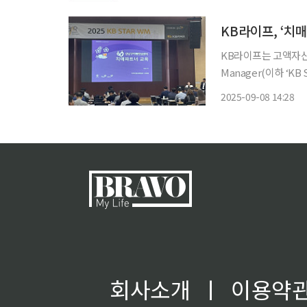
국내 상조업계 6위 
계에
KB라이프, ‘치
KB라이프는 고액자산가
Manager(이하 ‘K
위해 종합컨설팅 교육과정을 대폭 강
2025-09-08 14:28
인프라를 활용해 세무,
회사소개
ㅣ
이용약