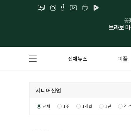
전체뉴스
피플
전체
1주
1개월
1년
직