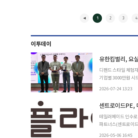
1
2
3
4
이투데이
유한킴벌리, 요실
디펜드 스타일 체험자 9
기업별 3000만원 시드머니 지급 유한킴벌리가 가벼운 요실금
소비자 인식 개선에 
2026-07-24 13:23
응에 나섰
◀
테일러메이드 인수로 
파트너스(센트로이드P
시장에 나선다. 6일 투자은행(IB) 업계에 따르면 센트로이드는 최근 딜로이트안진이 진행한
2026-05-06 16:45