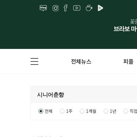
전체뉴스
피플
전체
1주
1개월
1년
직