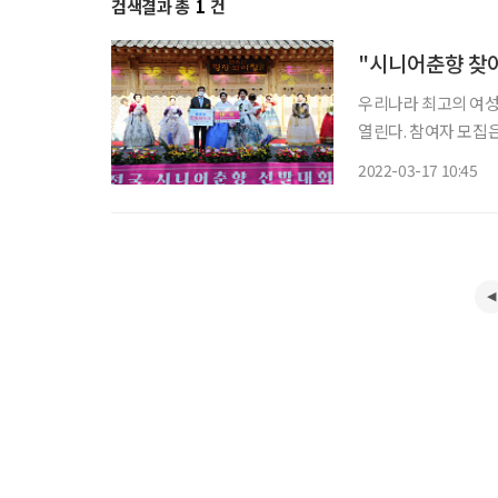
검색결과 총
1
건
"시니어춘향 찾아
우리나라 최고의 여성 
열린다. 참여자 모집은 4월 8일(금)까지다. ‘
전북 남원시에서 개
2022-03-17 10:45
향 선발대회는 노년기