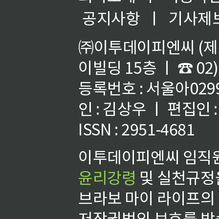
공지사항
ㅣ
기사제
㈜이투데이피엔씨 (제호
이빌딩 15층 ㅣ ☎ 02)
등록번호 : 서울아02992
인 : 김상우 ㅣ 편집인
ISSN : 2951-4681
이투데이피엔씨 임직원
윤리강령
및 실천규정을
브라보 마이 라이프의
저작권법의 보호를 받