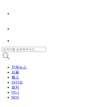
전체뉴스
피플
헬스
라이프
컬처
머니
테마