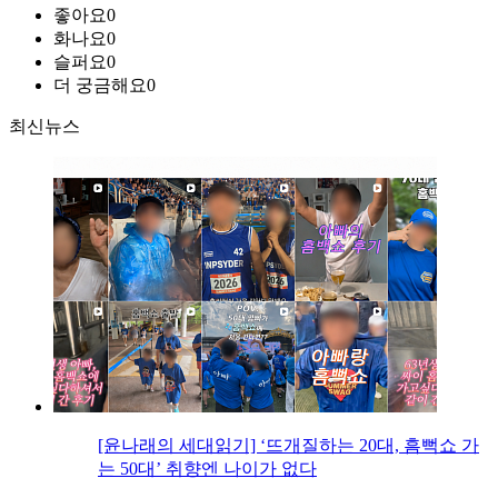
좋아요
0
화나요
0
슬퍼요
0
더 궁금해요
0
최신뉴스
[윤나래의 세대읽기] ‘뜨개질하는 20대, 흠뻑쇼 가
는 50대’ 취향엔 나이가 없다