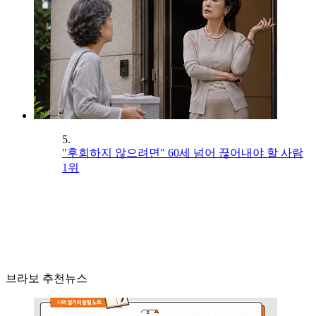
5.
"후회하지 않으려면" 60세 넘어 끊어내야 할 사람
1위
브라보 추천뉴스