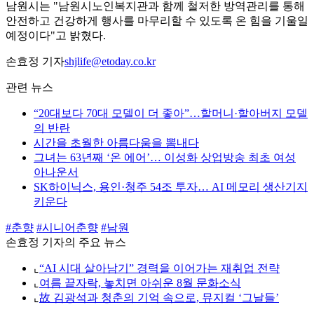
남원시는 "남원시노인복지관과 함께 철저한 방역관리를 통해
안전하고 건강하게 행사를 마무리할 수 있도록 온 힘을 기울일
예정이다"고 밝혔다.
손효정 기자
shjlife@etoday.co.kr
관련 뉴스
“20대보다 70대 모델이 더 좋아”…할머니·할아버지 모델
의 반란
시간을 초월한 아름다움을 뽐내다
그녀는 63년째 ‘온 에어’… 이성화 상업방송 최초 여성
아나운서
SK하이닉스, 용인·청주 54조 투자… AI 메모리 생산기지
키운다
#춘향
#시니어춘향
#남원
손효정 기자의 주요 뉴스
⌞
“AI 시대 살아남기” 경력을 이어가는 재취업 전략
⌞
여름 끝자락, 놓치면 아쉬운 8월 문화소식
⌞
故 김광석과 청춘의 기억 속으로, 뮤지컬 ‘그날들’