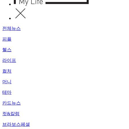
전체뉴스
피플
헬스
라이프
컬처
머니
테마
카드뉴스
컷&칼럼
브라보스페셜