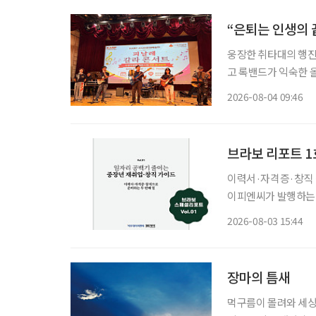
“은퇴는 인생의 
웅장한 취타대의 행진
고 록밴드가 익숙한 
음악을 넘나든 시니어 예
2026-08-04 09:46
협회(KARP·대표 
브라보 리포트 1
이력서·자격증·창직 정보
이피엔씨가 발행하는 
게 선보인다. 약칭은 
2026-08-03 15:44
창직 가이드’이며, 부
장마의 틈새
먹구름이 몰려와 세상을 덮고 지루한