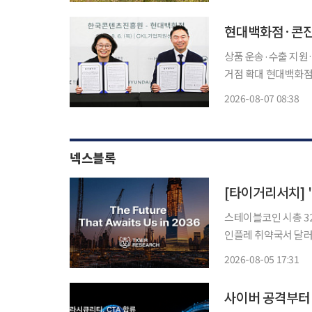
(ON:DO)’를 선보
현대백화점·콘진
상품 운송·수출 지원
거점 확대 현대백화점이 한국콘텐츠진흥원(콘진원)과 협력해 국내 패션 디자이너 브랜드의
해외 진출을 돕는다.
2026-08-07 08:38
넥스블록
스테이블코인 시총 32
인플레 취약국서 달러
산거래·체인 통합·AI 에이
2026-08-05 17:31
발간한 ‘2036년, 
사이버 공격부터 