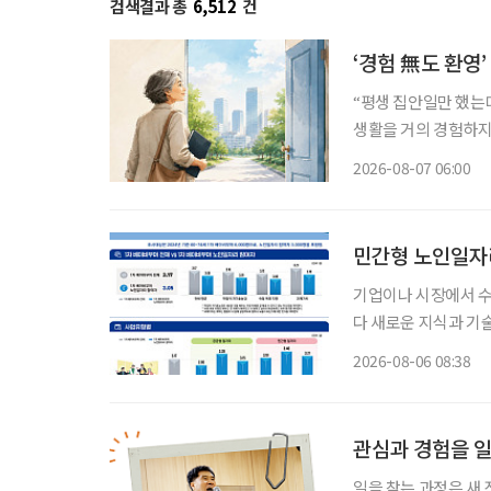
검색결과 총
6,512
건
‘경험 無도 환영
“평생 집안일만 했는데
생활을 거의 경험하지 
같은 문턱 앞에 선다.
2026-08-07 06:00
지 낯설다. 이들에게 
민간형 노인일자리
기업이나 시장에서 
다 새로운 지식과 기
소득 지원에 그치지 
2026-08-06 08:38
나온다. 한국노
관심과 경험을 
일을 찾는 과정은 새