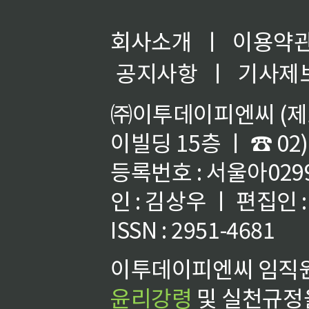
회사소개
ㅣ
이용약
공지사항
ㅣ
기사제
㈜이투데이피엔씨 (제호
이빌딩 15층 ㅣ ☎ 02)
등록번호 : 서울아02992
인 : 김상우 ㅣ 편집인
ISSN : 2951-4681
이투데이피엔씨 임직원
윤리강령
및 실천규정을