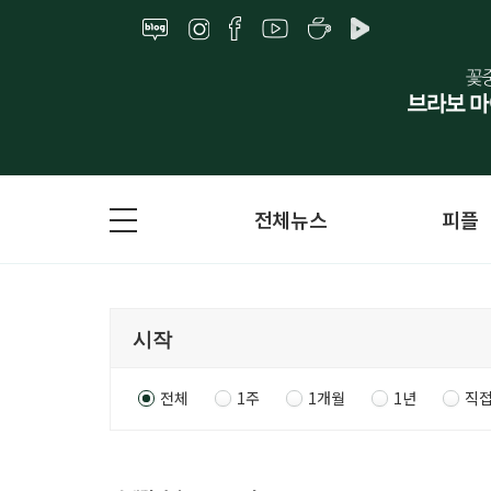
전체뉴스
피플
전체
1주
1개월
1년
직