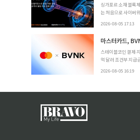
싱가포르 소재 블록
는 처음으로 사이버위협연합(C
는 CTA의 제휴 회원
2026-08-05 17:13
록체인에서 확인되는 
마스터카드, BV
스테이블코인 결제∙지급∙정산∙재무 서비
억 달러 조건부 지급금 포
블코인을 결제∙지급∙정산∙재무 서비스로
2026-08-05 16:19
레그래프는 4일(현지