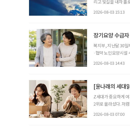
리고 빛길을 내자 홀로 떠 있던 조각구름은 그
을 억눌러도 빛은 언
2026-08-03 15:13
장기요양 수급자
복지부, 지난달 30
·협약 노인요양시설 수
원 정부가 병원 이동부터 진료, 약 수령, 귀가까지 전 과정을 지원하는 '장기요양 병원동행 시
2026-08-03 14:43
[윤나래의 세대읽
Z세대가 중요하게 여기
2위로 올라섰다. 저
싸게 샀다가 품질에 
2026-08-03 07:00
으로 계산하기 시작했다