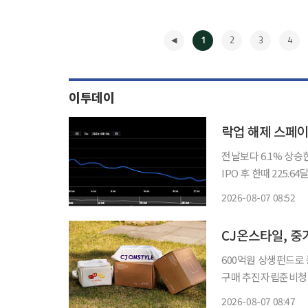
1
2
3
4
이투데이
락업 해제 스페이
전날보다 6.1% 상승
IPO 후 한때 225.6
상장(IPO) 이후 첫
2026-08-07 08:52
격이 예상보다 제한적
◀
CJ온스타일, 중기
600억원 상생펀드로
구매 추진자립준비청년 상품 개
사업 확대와 자립준비
2026-08-07 08:47