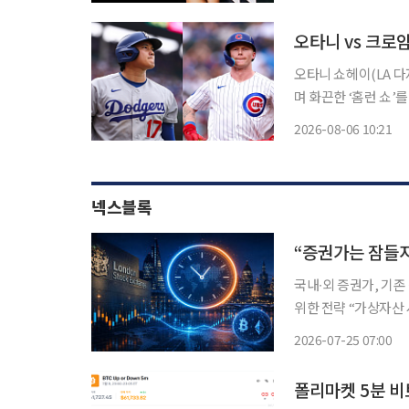
에 대해 레이니-해밀
오타니 vs 크로
오타니 쇼헤이(LA 
며 화끈한 ‘홈런 쇼’
꺾고 3연승을 질주했고, 다저스
2026-08-06 10:21
국 일리노이주 시카고 
넥스블록
“증권가는 잠들지
국내∙외 증권가, 기
위한 전략 “가상자산 시장 ‘
가 6시간 내∙외의 기
2026-07-25 07:00
같은 움직임은 가상자