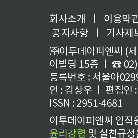
회사소개
ㅣ
이용약
공지사항
ㅣ
기사제
㈜이투데이피엔씨 (제호
이빌딩 15층 ㅣ ☎ 02)
등록번호 : 서울아02992
인 : 김상우 ㅣ 편집인
ISSN : 2951-4681
이투데이피엔씨 임직원
윤리강령
및 실천규정을