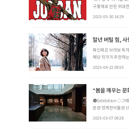
구황제로 만든 위대한 
자가 5년에 걸쳐 집
2025-05-30 14:29
인생을 풀어냈다. 책
말년 버틸 힘, 
북인북은 브라보 독자
해당 작가가 추천하는 책들도 함께 즐겨보
일이 있을 때를 제외하
2025-04-22 08:55
침 이마치는 평소대로 
“봄을 깨우는 문
●Exhibition ◇그때, 이곳의 기록-청계천 판자촌 일정 3월 30일까지 장소 서울역사박물관
분관 청계천박물관 19
계천 판자촌은 6.2
2025-03-07 08:28
된 공간으로, 상하수