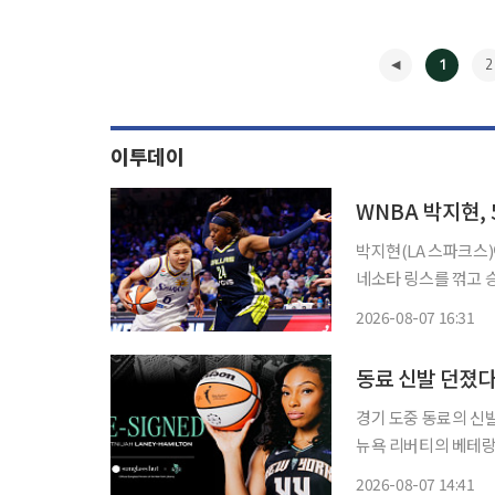
1
2
이투데이
WNBA 박지현,
박지현(LA 스파크스
네소타 링스를 꺾고 승리를 챙겼다. LA는 7일(한국시간
센터에서 열린 2026
2026-08-07 16:31
82로 이
◀
동료 신발 던졌다
경기 도중 동료의 신
뉴욕 리버티의 베테랑 베트니
시간) 구단 공식 홈페이지
2026-08-07 14:41