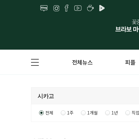
전체뉴스
피플
전체
1주
1개월
1년
직