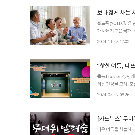
보다 젊게 사는 
욜드족(YOLD族)은
가치와 기준은 국가·사
징은 어떤 것들이 있는지 알아본다. 욜드족이란 Young a
2024-11-05 17:02
스트가 ‘2020 세계 경제
“핫한 여름, 더
●Exhibition ◇인쇄, 시대의 기억을 품다 일정 8월 31일까지 장소 송파 책박물관 한국 인쇄
의 발전상을 고려, 조
쇄’에서는 목판과 금속
2024-08-02 08:26
‘직지심체요절’ 복원본
[카드뉴스] 무더
더운 여름을 서늘하게 