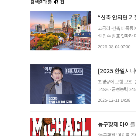
검색결과 총
47
건
“신축 안되면 기
고금리·건축비 폭등에 신규 개발 ‘스톱’ 입주율 90%
설 인수 발표 잇따라 미국 고령자 주거시설 시장에 지각변동이 나타나고 있다. 고령화로 입주
수요는 빠르게 늘지만
2026-08-04 07:00
지연되자 투자사들은 
초경량에 보행 보조·운동
14.8%·균형능력 24.5% 향상 입증 이연백 위로
‘WIM(윔)’을 앞세
2025-12-11 14:38
다. 이연백 대표는
농구황제 마이클 
‘농구황제’ 마이클 조