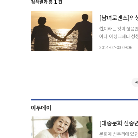
검색결과 총
1
건
[남녀로맨스]인생
性이라는 것이 젊음만
이다. 이성교제나 성
는 것이다. 누구나 갖고 
2014-07-03 09:06
열쇠는 ‘사랑’ “글쎄
이투데이
문화계 변두리에 있던 