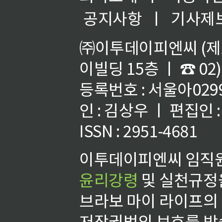
공지사항
ㅣ
기사제
㈜이투데이피엔씨 (제호
이빌딩 15층 ㅣ ☎ 02)
등록번호 : 서울아02992
인 : 김상우 ㅣ 편집인
ISSN : 2951-4681
이투데이피엔씨 임직원
윤리강령
및 실천규정을
브라보 마이 라이프의
저작권법의 보호를 받