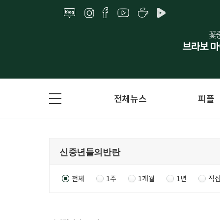
전체뉴스
피플
전체
1주
1개월
1년
직