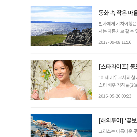
동화 속 작은 마을
필자에게 기차여행은 
서는 자동차로 갈 수 
보지 못하는 기차여행
2017-09-08 11:16
서 로맨틱가도로, 또
코
[스타라이프]
“이제 배우로서의 삶
스타 배우 김하늘(38
면서 한 말이다. “평
2016-05-26 09:23
살겠습니다.” 가수 가희
[해외투어] ‘꽃
그리스는 아름다운 곳