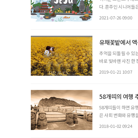
다. 혼주인 시니어들은
로 신혼여행을 많이 
2021-07-26 09:00
유채꽃밭에서 액션
추억을 되돌릴 수 있는
바로 빛바랜 사진 한
어준 사진 한 장이 
2019-01-21 10:07
다 추억의 소중함이 더
58개띠의 여행 
58개띠들이 하면 유
은 사회 변화와 유행을 주도한, 지금으로 치면 ‘완판남’·‘완판녀’로 부를 수 있는 세대다. 그들
의 문화적 파괴력은 
2018-01-02 09:24
겨볼 만하다. 빈궁에