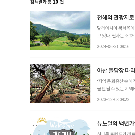
검색결과 총
10
건
천혜의 관광지로
말레이시아 북서쪽에 
고 있다. 필자는 조호
대표적인 골프 코스로 
2024-06-21 08:16
구능라야 골프장(파72,
아산 돌담장 따라
‘지역 문화유산 순례
을 만날 수 있는 지
이야기를 서비스하는 
2023-12-08 09:22
인할
뉴노멀의 백년가
허니문 트렌드가 레트