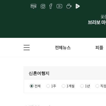
전체뉴스
피플
전체
1주
1개월
1년
직