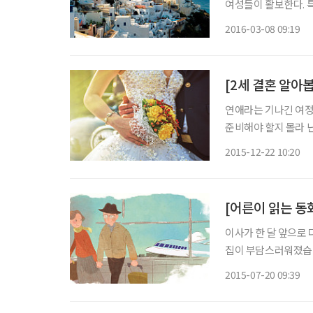
여성들이 활보한다. 특
에 가장 많이 알려진 
2016-03-08 09:19
다. 그 아름답고 
[2세 결혼 알아봅
연애라는 기나긴 여정
준비해야 할지 몰라 
툼이 잦다고 한다. 
2015-12-22 10:20
[어른이 읽는 동
이사가 한 달 앞으로 다가왔습니다. 두 아이가 각자 자취
집이 부담스러워졌습니다. 포장이사를 예약해 두었지만 미리 짐 정리를 
말숙씨입니다. 우선 옷
2015-07-20 09:39
스카프, 가방까지 어