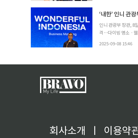
진단받고 수술, 항암
인니 관광부 장관, 
격⋯다이빙 명소ㆍ웰
"안전" 언급 한국을 찾은 위디얀티 푸트리 와르다나 인도네시아 관광부 장관이 8일 한국 관광
2025-09-08 15:46
객 유치를 위한 신규
해 매력
회사소개
ㅣ
이용약