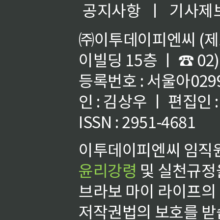
공지사항
ㅣ
기사제
㈜이투데이피엔씨 (제호
이빌딩 15층 ㅣ ☎ 02)
등록번호 : 서울아02992
인 : 김상우 ㅣ 편집인
ISSN : 2951-4681
이투데이피엔씨 임직원
윤리강령
및 실천규정을
브라보 마이 라이프의
저작권법의 보호를 받