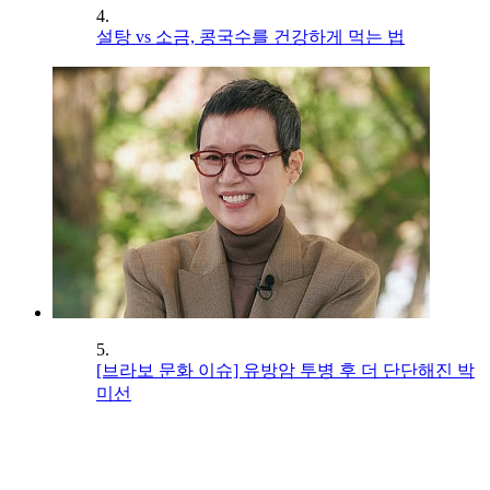
4.
설탕 vs 소금, 콩국수를 건강하게 먹는 법
5.
[브라보 문화 이슈] 유방암 투병 후 더 단단해진 박
미선