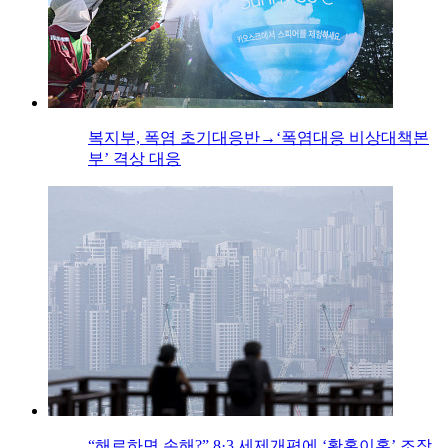
복지부, 폭염 초기대응반→‘폭염대응 비상대책본
부’ 격상 대응
“해로하면 손해?” 8·3 세제개편에 ‘황혼이혼’ 조장