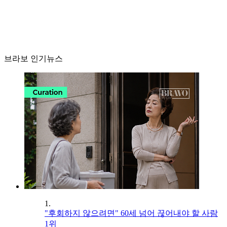
브라보 인기뉴스
1.
"후회하지 않으려면" 60세 넘어 끊어내야 할 사람
1위