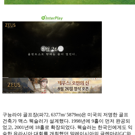
구능라야 골프장(파72, 6377m/ 5879m)은 미국의 저명한 골프
건축가 맥스 웩슬러가 설계했다. 1998년에 9홀이 먼저 완공되
었고, 2001년에 18홀로 확장되었다. 웩슬러는 한국인에게도 익
숙한 유라시아 대회를 개최했던 말레이시아의 글렌마리GC와