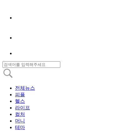
전체뉴스
피플
헬스
라이프
컬처
머니
테마