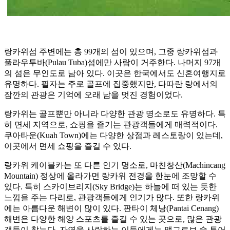
랑카위섬 주변에는 총 99개의 섬이 있으며, 그중 랑카위섬과
풀라우투바(Pulau Tuba)섬에만 사람이 거주한다. 나머지 97개
의 섬은 무인도로 남아 있다. 이곳은 한국에서도 신혼여행지로
유명하다. 필자는 주로 골프에 집중했지만, 다따란 랑에서의
잠깐의 관광은 기억에 오래 남을 멋진 경험이었다.
랑카위는 골프뿐만 아니라 다양한 관광 명소로도 유명하다. 특
히 면세 지역으로, 쇼핑을 즐기는 관광객들에게 매력적이다.
쿠아타운(Kuah Town)에는 다양한 상점과 레스토랑이 있는데,
이곳에서 면세 쇼핑을 즐길 수 있다.
랑카위 케이블카는 또 다른 인기 명소로, 마친창산(Machincang
Mountain) 정상에 올라가면 랑카위 전경을 한눈에 조망할 수
있다. 특히 스카이브리지(Sky Bridge)는 하늘에 떠 있는 듯한
느낌을 주는 다리로, 관광객들에게 인기가 많다. 또한 랑카위
에는 아름다운 해변이 많이 있다. 판타이 체낭(Pantai Cenang)
해변은 다양한 해양 스포츠를 즐길 수 있는 곳으로, 많은 관광
객들이 찾는다. 자연을 사랑하는 이들에게는 맹그로브 숲 투어