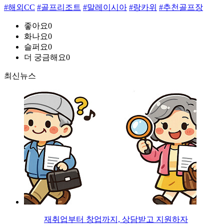
#해외CC
#골프리조트
#말레이시아
#랑카위
#추천골프장
좋아요
0
화나요
0
슬퍼요
0
더 궁금해요
0
최신뉴스
재취업부터 창업까지, 상담받고 지원하자