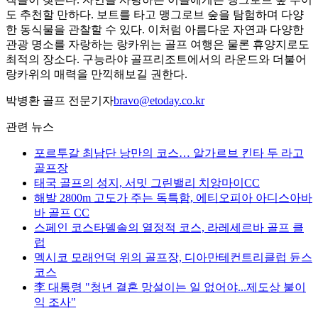
도 추천할 만하다. 보트를 타고 맹그로브 숲을 탐험하며 다양
한 동식물을 관찰할 수 있다. 이처럼 아름다운 자연과 다양한
관광 명소를 자랑하는 랑카위는 골프 여행은 물론 휴양지로도
최적의 장소다. 구능라야 골프리조트에서의 라운드와 더불어
랑카위의 매력을 만끽해보길 권한다.
박병환 골프 전문기자
bravo@etoday.co.kr
관련 뉴스
포르투갈 최남단 낭만의 코스… 알가르브 킨타 두 라고
골프장
태국 골프의 성지, 서밋 그린밸리 치앙마이CC
해발 2800m 고도가 주는 독특함, 에티오피아 아디스아바
바 골프 CC
스페인 코스타델솔의 열정적 코스, 라레세르바 골프 클
럽
멕시코 모래언덕 위의 골프장, 디아만테컨트리클럽 듄스
코스
李 대통령 "청년 결혼 망설이는 일 없어야...제도상 불이
익 조사"